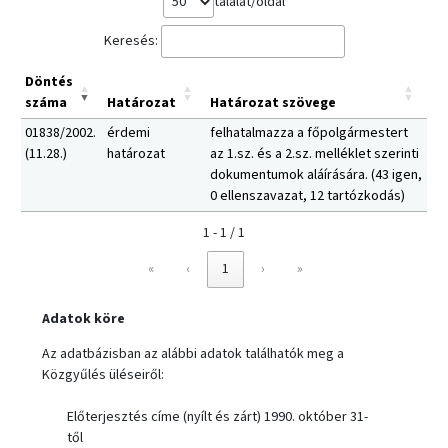
találat/oldal
Keresés:
Döntés
száma
Határozat
Határozat szövege
01838/2002.
érdemi
felhatalmazza a főpolgármestert
(11.28.)
határozat
az 1.sz. és a 2.sz. melléklet szerinti
dokumentumok aláírására. (43 igen,
0 ellenszavazat, 12 tartózkodás)
1 - 1 / 1
«
‹
1
›
»
Adatok köre
Az adatbázisban az alábbi adatok találhatók meg a
Közgyűlés üléseiről:
Előterjesztés címe (nyílt és zárt) 1990. október 31-
től