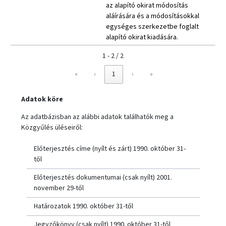
az alapító okirat módosítás
aláírására és a módosításokkal
egységes szerkezetbe foglalt
alapító okirat kiadására.
1 - 2 / 2
«
‹
1
›
»
Adatok köre
Az adatbázisban az alábbi adatok találhatók meg a
Közgyűlés üléseiről:
Előterjesztés címe (nyílt és zárt) 1990. október 31-
től
Előterjesztés dokumentumai (csak nyílt) 2001.
november 29-től
Határozatok 1990. október 31-től
Jegyzőkönyv (csak nyílt) 1990. október 31-től