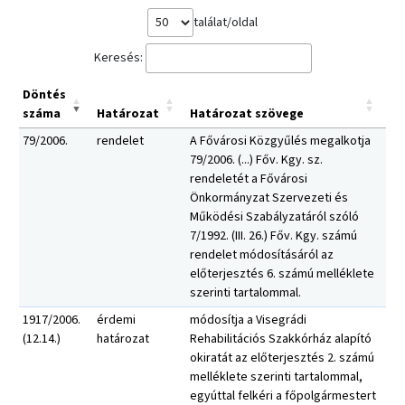
találat/oldal
Keresés:
Döntés
száma
Határozat
Határozat szövege
79/2006.
rendelet
A Fővárosi Közgyűlés megalkotja
79/2006. (...) Főv. Kgy. sz.
rendeletét a Fővárosi
Önkormányzat Szervezeti és
Működési Szabályzatáról szóló
7/1992. (III. 26.) Főv. Kgy. számú
rendelet módosításáról az
előterjesztés 6. számú melléklete
szerinti tartalommal.
1917/2006.
érdemi
módosítja a Visegrádi
(12.14.)
határozat
Rehabilitációs Szakkórház alapító
okiratát az előterjesztés 2. számú
melléklete szerinti tartalommal,
egyúttal felkéri a főpolgármestert