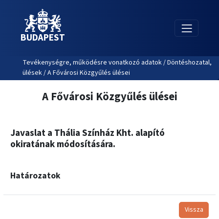
BUDAPEST
Tevékenységre, működésre vonatkozó adatok / Döntéshozatal,
ülések / A Fővárosi Közgyűlés ülései
A Fővárosi Közgyűlés ülései
Javaslat a Thália Színház Kht. alapító
okiratának módosítására.
Határozatok
Vissza