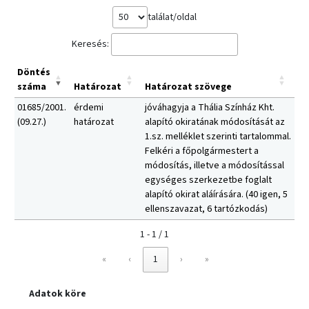
találat/oldal
Keresés:
Döntés
száma
Határozat
Határozat szövege
01685/2001.
érdemi
jóváhagyja a Thália Színház Kht.
(09.27.)
határozat
alapító okiratának módosítását az
1.sz. melléklet szerinti tartalommal.
Felkéri a főpolgármestert a
módosítás, illetve a módosítással
egységes szerkezetbe foglalt
alapító okirat aláírására. (40 igen, 5
ellenszavazat, 6 tartózkodás)
1 - 1 / 1
«
‹
1
›
»
Adatok köre