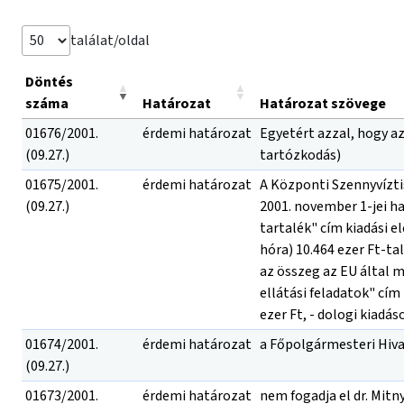
találat/oldal
Döntés
száma
Határozat
Határozat szövege
01676/2001.
érdemi határozat
Egyetért azzal, hogy a
(09.27.)
tartózkodás)
01675/2001.
érdemi határozat
A Központi Szennyvízti
(09.27.)
2001. november 1-jei h
tartalék" cím kiadási e
hóra) 10.464 ezer Ft-ta
az összeg az EU által 
ellátási feladatok" cím
ezer Ft, - dologi kiadás
01674/2001.
érdemi határozat
a Főpolgármesteri Hivat
(09.27.)
01673/2001.
érdemi határozat
nem fogadja el dr. Mitn