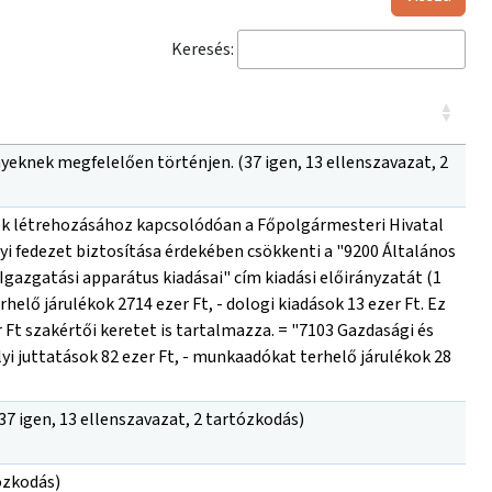
Keresés:
yeknek megfelelően történjen. (37 igen, 13 ellenszavazat, 2
ek létrehozásához kapcsolódóan a Főpolgármesteri Hivatal
yi fedezet biztosítása érdekében csökkenti a "9200 Általános
 Igazgatási apparátus kiadásai" cím kiadási előirányzatát (1
helő járulékok 2714 ezer Ft, - dologi kiadások 13 ezer Ft. Ez
Ft szakértői keretet is tartalmazza. = "7103 Gazdasági és
élyi juttatások 82 ezer Ft, - munkaadókat terhelő járulékok 28
37 igen, 13 ellenszavazat, 2 tartózkodás)
tózkodás)