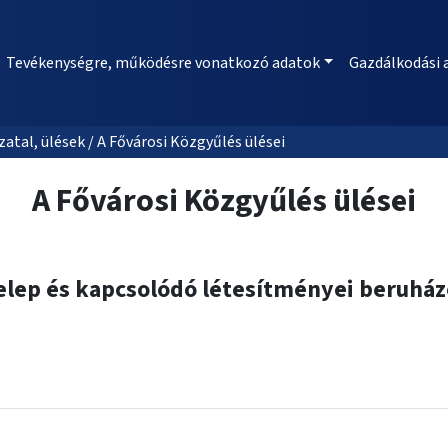
Tevékenységre, működésre vonatkozó adatok
Gazdálkodási 
al, ülések / A Fővárosi Közgyűlés ülései
A Fővárosi Közgyűlés ülései
Telep és kapcsolódó létesítményei beruház