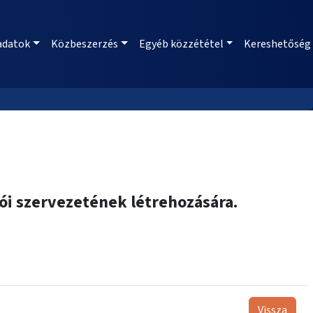
adatok
Közbeszerzés
Egyéb közzététel
Kereshetőség
ói szervezetének létrehozására.
Vissza