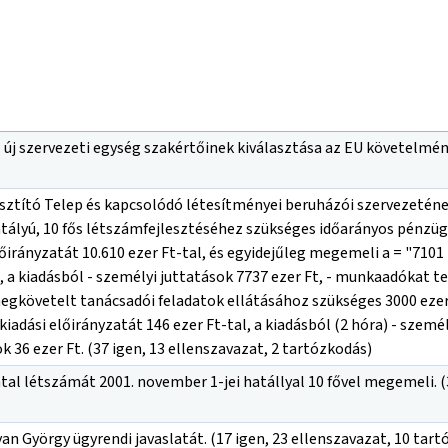
z új szervezeti egység szakértőinek kiválasztása az EU követelmén
sztító Telep és kapcsolódó létesítményei beruházói szervezetén
atályú, 10 fős létszámfejlesztéséhez szükséges időarányos pénzüg
lőirányzatát 10.610 ezer Ft-tal, és egyidejűleg megemeli a = "7101
l, a kiadásból - személyi juttatások 7737 ezer Ft, - munkaadókat ter
megkövetelt tanácsadói feladatok ellátásához szükséges 3000 ezer 
 kiadási előirányzatát 146 ezer Ft-tal, a kiadásból (2 hóra) - szem
ok 36 ezer Ft. (37 igen, 13 ellenszavazat, 2 tartózkodás)
al létszámát 2001. november 1-jei hatállyal 10 fővel megemeli. (
yan György ügyrendi javaslatát. (17 igen, 23 ellenszavazat, 10 tar