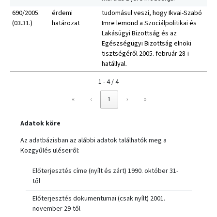
690/2005.
érdemi
tudomásul veszi, hogy Ikvai-Szabó
(03.31.)
határozat
Imre lemond a Szociálpolitikai és
Lakásügyi Bizottság és az
Egészségügyi Bizottság elnöki
tisztségéről 2005. február 28-i
hatállyal.
1 - 4 / 4
«
‹
1
›
»
Adatok köre
Az adatbázisban az alábbi adatok találhatók meg a
Közgyűlés üléseiről:
Előterjesztés címe (nyílt és zárt) 1990. október 31-
től
Előterjesztés dokumentumai (csak nyílt) 2001.
november 29-től