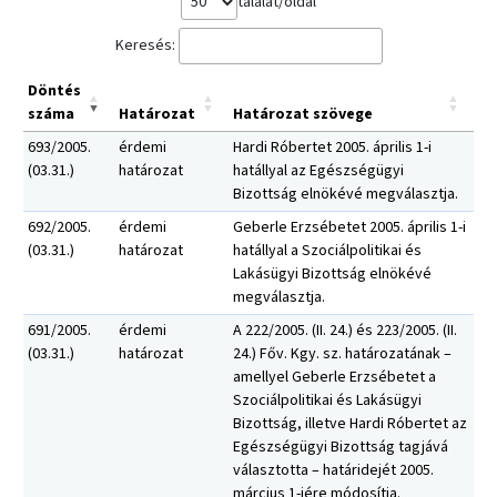
találat/oldal
Keresés:
Döntés
száma
Határozat
Határozat szövege
693/2005.
érdemi
Hardi Róbertet 2005. április 1-i
(03.31.)
határozat
hatállyal az Egészségügyi
Bizottság elnökévé megválasztja.
692/2005.
érdemi
Geberle Erzsébetet 2005. április 1-i
(03.31.)
határozat
hatállyal a Szociálpolitikai és
Lakásügyi Bizottság elnökévé
megválasztja.
691/2005.
érdemi
A 222/2005. (II. 24.) és 223/2005. (II.
(03.31.)
határozat
24.) Főv. Kgy. sz. határozatának –
amellyel Geberle Erzsébetet a
Szociálpolitikai és Lakásügyi
Bizottság, illetve Hardi Róbertet az
Egészségügyi Bizottság tagjává
választotta – határidejét 2005.
március 1-jére módosítja.