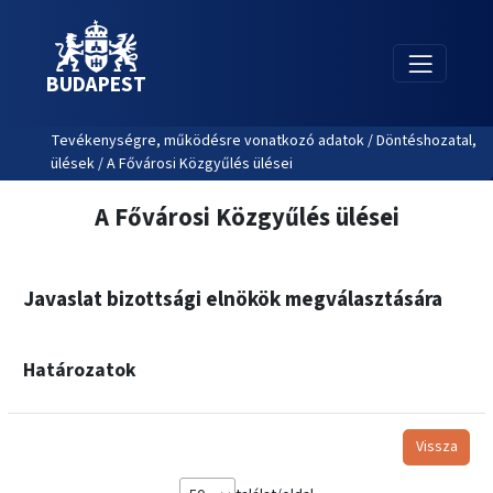
BUDAPEST
Tevékenységre, működésre vonatkozó adatok / Döntéshozatal,
ülések / A Fővárosi Közgyűlés ülései
A Fővárosi Közgyűlés ülései
Javaslat bizottsági elnökök megválasztására
Határozatok
Vissza