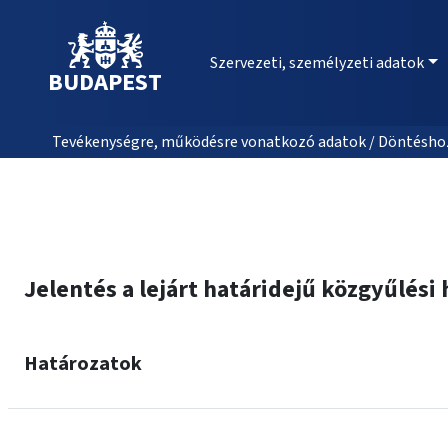
Szervezeti, személyzeti adatok
BUDAPEST
Tevékenységre, működésre vonatkozó adatok / Döntéshozat
Jelentés a lejárt határidejű közgyűlési
Határozatok