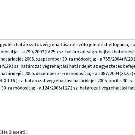
özgyűlési határozatok végrehajtásáról szóló jelentést elfogadja; - 
dosítja; - a 790/2002(IV.25.) sz. határozat végrehajtási határidejé
határidejét 2005. szeptember 30-ra módosítja; - a 755/2004(IV.29.)
(IV.29.) sz. határozat végrehajtási határidejét az egyeztetés befej
határidejét 2005. december 31-re módosítja; - a 2087/2004(XI.25.) s
(XII.16.) sz. határozat végrehajtási határidejét 2005. április 30-ra
s 30-ra módosítja; - a 124/2005(I.27.) sz. határozat végrehajtási h
lés üléseiről: