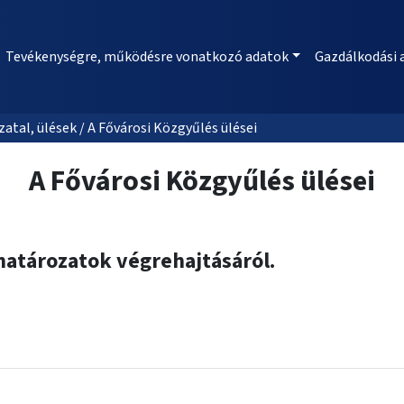
Tevékenységre, működésre vonatkozó adatok
Gazdálkodási 
al, ülések / A Fővárosi Közgyűlés ülései
A Fővárosi Közgyűlés ülései
 határozatok végrehajtásáról.