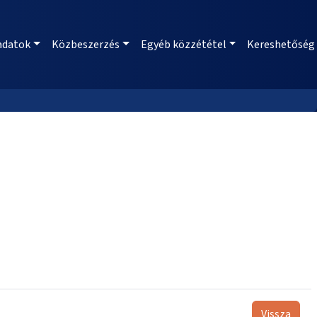
adatok
Közbeszerzés
Egyéb közzététel
Kereshetőség
Vissza