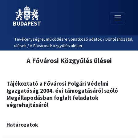
BUDAPEST
Tevékenységre, működésre vonatkozó adatok / Döntéshozatal,
ülések / A Fővárosi Közgyűlés ülései
A Fővárosi Közgyűlés ülései
Tájékoztató a Fővárosi Polgári Védelmi
Igazgatóság 2004. évi támogatásáról szóló
Megállapodásban foglalt feladatok
végrehajtásáról
Határozatok