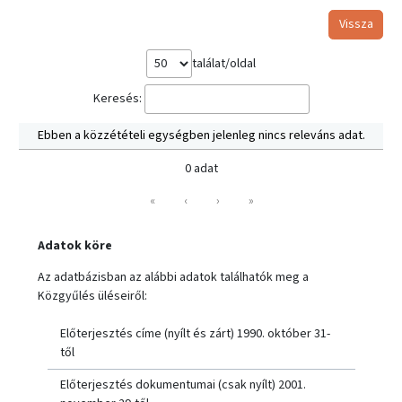
Vissza
találat/oldal
Keresés:
Ebben a közzétételi egységben jelenleg nincs releváns adat.
0 adat
«
‹
›
»
Adatok köre
Az adatbázisban az alábbi adatok találhatók meg a
Közgyűlés üléseiről:
Előterjesztés címe (nyílt és zárt) 1990. október 31-
től
Előterjesztés dokumentumai (csak nyílt) 2001.