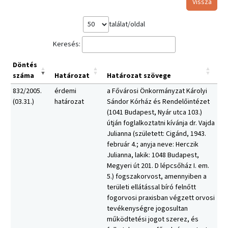
Vissza
találat/oldal
Keresés:
Döntés
száma
Határozat
Határozat szövege
832/2005.
érdemi
a Fővárosi Önkormányzat Károlyi
(03.31.)
határozat
Sándor Kórház és Rendelőintézet
(1041 Budapest, Nyár utca 103.)
útján foglalkoztatni kívánja dr. Vajda
Julianna (született: Cigánd, 1943.
február 4.; anyja neve: Herczik
Julianna, lakik: 1048 Budapest,
Megyeri út 201. D lépcsőház I. em.
5.) fogszakorvost, amennyiben a
területi ellátással bíró felnőtt
fogorvosi praxisban végzett orvosi
tevékenységre jogosultan
működtetési jogot szerez, és