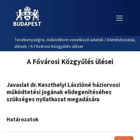
BUDAPEST
Tevékenységre, működésre vonatkozó adatok / Döntéshozatal,
ülések / A Fővárosi Közgyűlés ülései
A Fővárosi Közgyűlés ülései
Javaslat dr. Keszthelyi Lászlóné háziorvosi
működtetési jogának elidegenítéséhez
szükséges nyilatkozat megadására
Határozatok