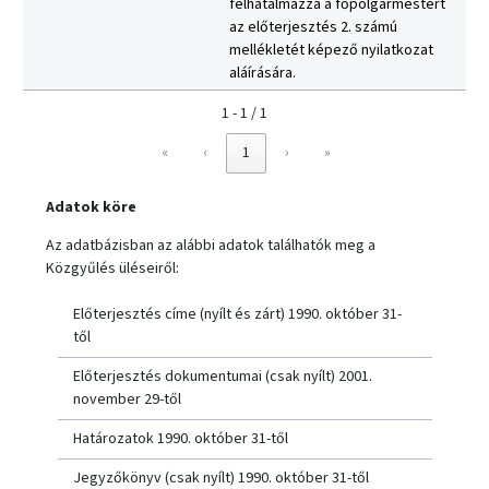
felhatalmazza a főpolgármestert
az előterjesztés 2. számú
mellékletét képező nyilatkozat
aláírására.
1 - 1 / 1
«
‹
1
›
»
Adatok köre
Az adatbázisban az alábbi adatok találhatók meg a
Közgyűlés üléseiről:
Előterjesztés címe (nyílt és zárt) 1990. október 31-
től
Előterjesztés dokumentumai (csak nyílt) 2001.
november 29-től
Határozatok 1990. október 31-től
Jegyzőkönyv (csak nyílt) 1990. október 31-től