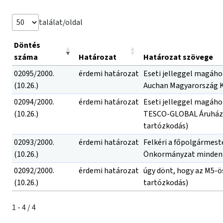
találat/oldal
Döntés
száma
Határozat
Határozat szövege
02095/2000.
érdemi határozat
Eseti jelleggel magához
(10.26.)
Auchan Magyarország Kft
02094/2000.
érdemi határozat
Eseti jelleggel magáho
(10.26.)
TESCO-GLOBAL Áruházak 
tartózkodás)
02093/2000.
érdemi határozat
Felkéri a főpolgármest
(10.26.)
Önkormányzat mindenkor
02092/2000.
érdemi határozat
úgy dönt, hogy az M5-ös
(10.26.)
tartózkodás)
1 - 4 / 4