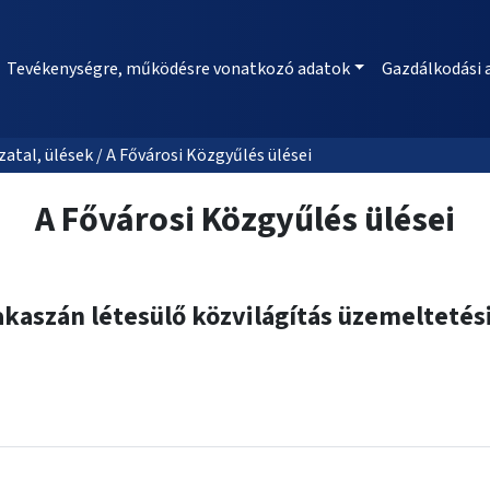
Tevékenységre, működésre vonatkozó adatok
Gazdálkodási 
al, ülések / A Fővárosi Közgyűlés ülései
A Fővárosi Közgyűlés ülései
akaszán létesülő közvilágítás üzemeltetési