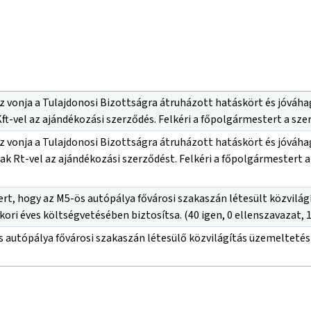
 vonja a Tulajdonosi Bizottságra átruházott hatáskört és jóváhag
-vel az ajándékozási szerződés. Felkéri a főpolgármestert a szerz
z vonja a Tulajdonosi Bizottságra átruházott hatáskört és jóváhag
Rt-vel az ajándékozási szerződést. Felkéri a főpolgármestert a sz
ert, hogy az M5-ös autópálya fővárosi szakaszán létesült közvilág
i éves költségvetésében biztosítsa. (40 igen, 0 ellenszavazat, 
 autópálya fővárosi szakaszán létesülő közvilágítás üzemeltetési k