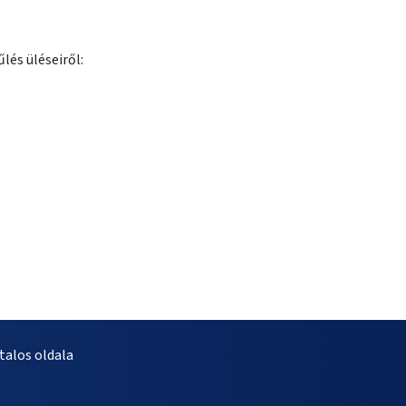
lés üléseiről:
alos oldala