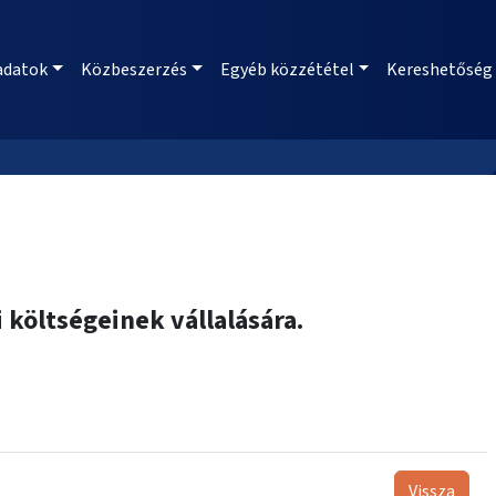
adatok
Közbeszerzés
Egyéb közzététel
Kereshetőség
 költségeinek vállalására.
Vissza