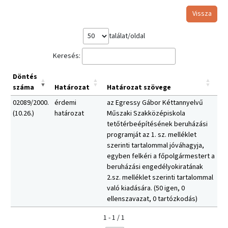
Vissza
találat/oldal
Keresés:
Döntés
száma
Határozat
Határozat szövege
02089/2000.
érdemi
az Egressy Gábor Kéttannyelvű
(10.26.)
határozat
Műszaki Szakközépiskola
tetőtérbeépítésének beruházási
programját az 1. sz. melléklet
szerinti tartalommal jóváhagyja,
egyben felkéri a főpolgármestert a
beruházási engedélyokiratának
2.sz. melléklet szerinti tartalommal
való kiadására. (50 igen, 0
ellenszavazat, 0 tartózkodás)
1 - 1 / 1