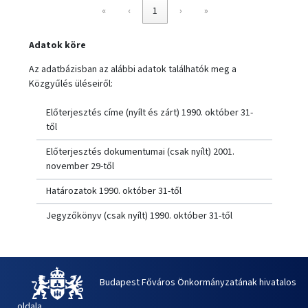
«
‹
1
›
»
Adatok köre
Az adatbázisban az alábbi adatok találhatók meg a
Közgyűlés üléseiről:
Előterjesztés címe (nyílt és zárt) 1990. október 31-
től
Előterjesztés dokumentumai (csak nyílt) 2001.
november 29-től
Határozatok 1990. október 31-től
Jegyzőkönyv (csak nyílt) 1990. október 31-től
Budapest Főváros Önkormányzatának hivatalos
oldala