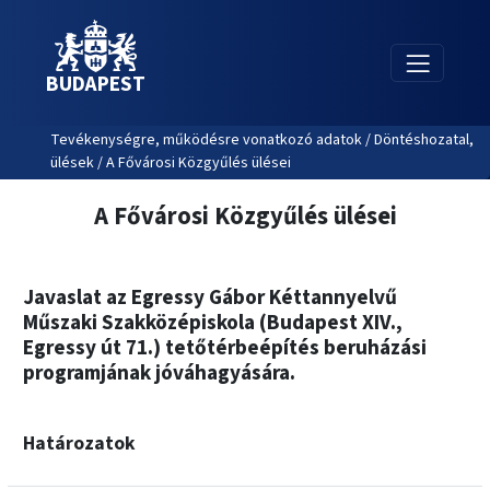
BUDAPEST
Tevékenységre, működésre vonatkozó adatok / Döntéshozatal,
ülések / A Fővárosi Közgyűlés ülései
A Fővárosi Közgyűlés ülései
Javaslat az Egressy Gábor Kéttannyelvű
Műszaki Szakközépiskola (Budapest XIV.,
Egressy út 71.) tetőtérbeépítés beruházási
programjának jóváhagyására.
Határozatok