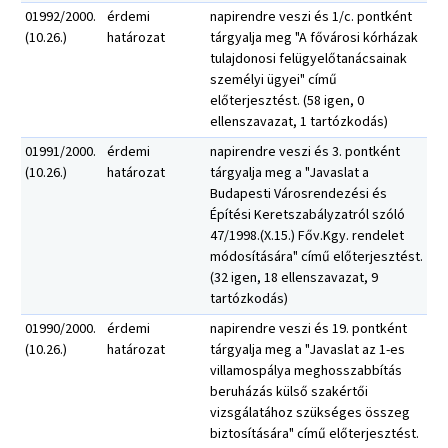
01992/2000.
érdemi
napirendre veszi és 1/c. pontként
(10.26.)
határozat
tárgyalja meg "A fővárosi kórházak
tulajdonosi felügyelőtanácsainak
személyi ügyei" című
előterjesztést. (58 igen, 0
ellenszavazat, 1 tartózkodás)
01991/2000.
érdemi
napirendre veszi és 3. pontként
(10.26.)
határozat
tárgyalja meg a "Javaslat a
Budapesti Városrendezési és
Építési Keretszabályzatról szóló
47/1998.(X.15.) Főv.Kgy. rendelet
módosítására" című előterjesztést.
(32 igen, 18 ellenszavazat, 9
tartózkodás)
01990/2000.
érdemi
napirendre veszi és 19. pontként
(10.26.)
határozat
tárgyalja meg a "Javaslat az 1-es
villamospálya meghosszabbítás
beruházás külső szakértői
vizsgálatához szükséges összeg
biztosítására" című előterjesztést.