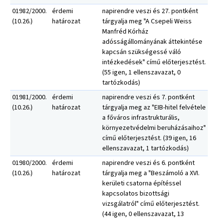
01982/2000.
érdemi
napirendre veszi és 27. pontként
(10.26.)
határozat
tárgyalja meg "A Csepeli Weiss
Manfréd Kórház
adósságállományának áttekintése
kapcsán szükségessé váló
intézkedések" című előterjesztést.
(55 igen, 1 ellenszavazat, 0
tartózkodás)
01981/2000.
érdemi
napirendre veszi és 7. pontként
(10.26.)
határozat
tárgyalja meg az "EIB-hitel felvétele
a főváros infrastrukturális,
környezetvédelmi beruházásaihoz"
című előterjesztést. (39 igen, 16
ellenszavazat, 1 tartózkodás)
01980/2000.
érdemi
napirendre veszi és 6. pontként
(10.26.)
határozat
tárgyalja meg a "Beszámoló a XVI.
kerületi csatorna építéssel
kapcsolatos bizottsági
vizsgálatról" című előterjesztést.
(44 igen, 0 ellenszavazat, 13