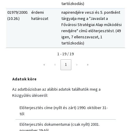
tartózkodás)
01979/2000.
érdemi
napirendjére veszi és 5. pontként
(10.26.)
határozat
tárgyalja meg a "Javaslat a
Fővárosi Stratégiai Alap működési
rendjére" című előterjesztést. (49
igen, 7 ellenszavazat, 1
tartózkodás)
1 - 19 / 19
«
‹
1
›
»
Adatok köre
Az adatbázisban az alábbi adatok találhatók meg a
Közgyűlés üléseiről:
Előterjesztés címe (nyílt és zárt) 1990. október 31-
től
Előterjesztés dokumentumai (csak nyílt) 2001.
november 29-től