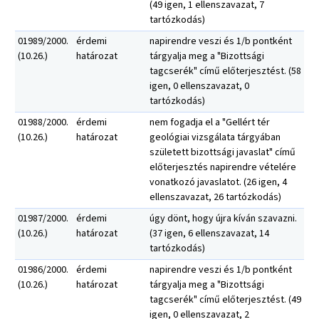
(49 igen, 1 ellenszavazat, 7
tartózkodás)
01989/2000.
érdemi
napirendre veszi és 1/b pontként
(10.26.)
határozat
tárgyalja meg a "Bizottsági
tagcserék" című előterjesztést. (58
igen, 0 ellenszavazat, 0
tartózkodás)
01988/2000.
érdemi
nem fogadja el a "Gellért tér
(10.26.)
határozat
geológiai vizsgálata tárgyában
született bizottsági javaslat" című
előterjesztés napirendre vételére
vonatkozó javaslatot. (26 igen, 4
ellenszavazat, 26 tartózkodás)
01987/2000.
érdemi
úgy dönt, hogy újra kíván szavazni.
(10.26.)
határozat
(37 igen, 6 ellenszavazat, 14
tartózkodás)
01986/2000.
érdemi
napirendre veszi és 1/b pontként
(10.26.)
határozat
tárgyalja meg a "Bizottsági
tagcserék" című előterjesztést. (49
igen, 0 ellenszavazat, 2