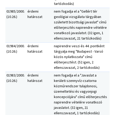
tartózkodás)
01985/2000.
érdemi
nem fogadja el a "Gellért tér
(10.26.)
határozat
geológiai vizsgálata tárgyában
született bizottsági javaslat" című
előterjesztés napirendre vételére
vonatkozó javaslatot. (32 igen, 1
ellenszavazat, 21 tartózkodás)
01984/2000.
érdemi
napirendre veszi és 44. pontként
(10.26.)
határozat
tárgyalja meg "Budapest - Varsó
közös nyilatkozata" című
előterjesztést. (52 igen, 2
ellenszavazat, 2 tartózkodás)
01983/2000.
érdemi
nem fogadja el a "Javaslat a
(10.26.)
határozat
kerületi szennyvíz-csatorna
közműrendszer tulajdonosi,
üzemeltetési és vagyonjogi
koncepciójára" című előterjesztés
napirendre vételére vonatkozó
javaslatot. (32 igen, 21
ellenszavazat, 1 tartózkodás)