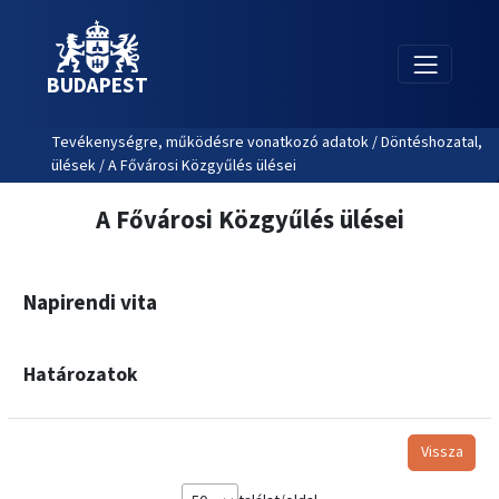
BUDAPEST
Tevékenységre, működésre vonatkozó adatok / Döntéshozatal,
ülések / A Fővárosi Közgyűlés ülései
A Fővárosi Közgyűlés ülései
Napirendi vita
Határozatok
Vissza