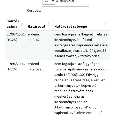
találat/oldal
Keresés:
Döntés
száma
Határozat
Határozat szövege
01997/2000.
érdemi
nem fogadja el a "Fegyelmi eljárás
(10.26.)
határozat
kezdeményezése" című
előterjesztés napirendre vételére
vonatkozó javaslatot. (24 igen, 32
ellenszavazat, 2 tartózkodás)
01996/2000.
érdemi
nem fogadja el az "Egységes
(10.26.)
határozat
fővárosi építmény- és telekadóról
szóló 14/2000(III.30.) Főv.Kgy.
rendelet végrehajtása, a kerületi
önkormányzatok képviselő-
testületi észrevételének
megkérése, eljárás
kezdeményezése az
Alkotmánybíróságnál" című
napirend levételére vonatkozó