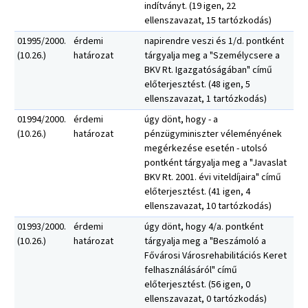
indítványt. (19 igen, 22
ellenszavazat, 15 tartózkodás)
01995/2000.
érdemi
napirendre veszi és 1/d. pontként
(10.26.)
határozat
tárgyalja meg a "Személycsere a
BKV Rt. Igazgatóságában" című
előterjesztést. (48 igen, 5
ellenszavazat, 1 tartózkodás)
01994/2000.
érdemi
úgy dönt, hogy - a
(10.26.)
határozat
pénzügyminiszter véleményének
megérkezése esetén - utolsó
pontként tárgyalja meg a "Javaslat
BKV Rt. 2001. évi viteldíjaira" című
előterjesztést. (41 igen, 4
ellenszavazat, 10 tartózkodás)
01993/2000.
érdemi
úgy dönt, hogy 4/a. pontként
(10.26.)
határozat
tárgyalja meg a "Beszámoló a
Fővárosi Városrehabilitációs Keret
felhasználásáról" című
előterjesztést. (56 igen, 0
ellenszavazat, 0 tartózkodás)