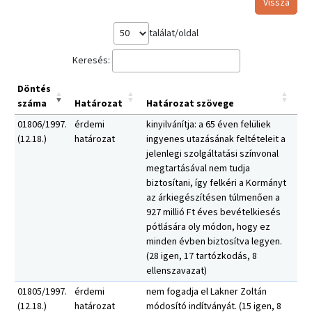
Vissza
találat/oldal
Keresés:
Döntés
száma
Határozat
Határozat szövege
01806/1997.
érdemi
kinyilvánítja: a 65 éven felüliek
(12.18.)
határozat
ingyenes utazásának feltételeit a
jelenlegi szolgáltatási színvonal
megtartásával nem tudja
biztosítani, így felkéri a Kormányt
az árkiegészítésen túlmenően a
927 millió Ft éves bevételkiesés
pótlására oly módon, hogy ez
minden évben biztosítva legyen.
(28 igen, 17 tartózkodás, 8
ellenszavazat)
01805/1997.
érdemi
nem fogadja el Lakner Zoltán
(12.18.)
határozat
módosító indítványát. (15 igen, 8