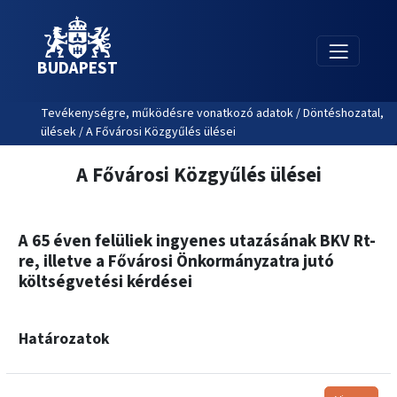
BUDAPEST
Tevékenységre, működésre vonatkozó adatok / Döntéshozatal,
ülések / A Fővárosi Közgyűlés ülései
A Fővárosi Közgyűlés ülései
A 65 éven felüliek ingyenes utazásának BKV Rt-
re, illetve a Fővárosi Önkormányzatra jutó
költségvetési kérdései
Határozatok