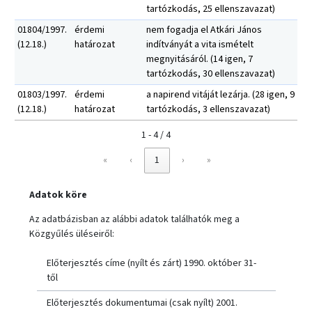
tartózkodás, 25 ellenszavazat)
01804/1997.
érdemi
nem fogadja el Atkári János
(12.18.)
határozat
indítványát a vita ismételt
megnyitásáról. (14 igen, 7
tartózkodás, 30 ellenszavazat)
01803/1997.
érdemi
a napirend vitáját lezárja. (28 igen, 9
(12.18.)
határozat
tartózkodás, 3 ellenszavazat)
1 - 4 / 4
«
‹
1
›
»
Adatok köre
Az adatbázisban az alábbi adatok találhatók meg a
Közgyűlés üléseiről:
Előterjesztés címe (nyílt és zárt) 1990. október 31-
től
Előterjesztés dokumentumai (csak nyílt) 2001.