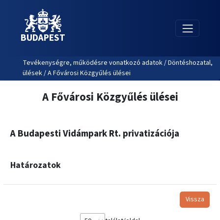
BUDAPEST
Tevékenységre, működésre vonatkozó adatok / Döntéshozatal,
ülések / A Fővárosi Közgyűlés ülései
A Fővárosi Közgyűlés ülései
A Budapesti Vidámpark Rt. privatizációja
Határozatok
Vissza