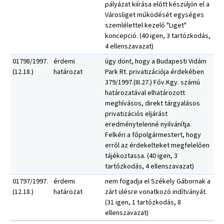
pályázat kiírása előtt készüljön el a
Városliget működését egységes
szemlélettel kezelő "Liget"
koncepció. (40 igen, 3 tartózkodás,
4 ellenszavazat)
01798/1997.
érdemi
úgy dönt, hogy a Budapesti Vidám
(12.18.)
határozat
Park Rt. privatizációja érdekében
379/1997.(III.27.) Főv.Kgy. számú
határozatával elhatározott
meghívásos, direkt tárgyalásos
privatizációs eljárást
eredménytelenné nyilvánítja.
Felkéri a főpolgármestert, hogy
erről az érdekelteket megfelelően
tájékoztassa. (40 igen, 3
tartózkodás, 4 ellenszavazat)
01797/1997.
érdemi
nem fogadja el Székely Gábornak a
(12.18.)
határozat
zárt ülésre vonatkozó indítványát.
(31 igen, 1 tartózkodás, 8
ellenszavazat)