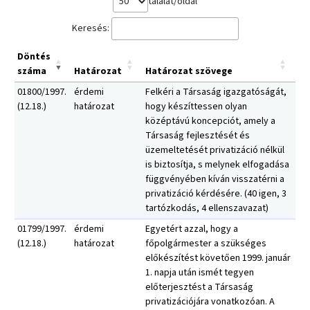
találat/oldal
Keresés:
Döntés
száma
Határozat
Határozat szövege
01800/1997.
érdemi
Felkéri a Társaság igazgatóságát,
(12.18.)
határozat
hogy készíttessen olyan
középtávú koncepciót, amely a
Társaság fejlesztését és
üzemeltetését privatizáció nélkül
is biztosítja, s melynek elfogadása
függvényében kíván visszatérni a
privatizáció kérdésére. (40 igen, 3
tartózkodás, 4 ellenszavazat)
01799/1997.
érdemi
Egyetért azzal, hogy a
(12.18.)
határozat
főpolgármester a szükséges
előkészítést követően 1999. január
1. napja után ismét tegyen
előterjesztést a Társaság
privatizációjára vonatkozóan. A