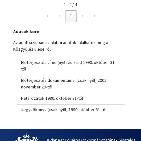
1 - 4 / 4
«
‹
1
›
»
Adatok köre
Az adatbázisban az alábbi adatok találhatók meg a
Közgyűlés üléseiről:
Előterjesztés címe (nyílt és zárt) 1990. október 31-
től
Előterjesztés dokumentumai (csak nyílt) 2001.
november 29-től
Határozatok 1990. október 31-től
Jegyzőkönyv (csak nyílt) 1990. október 31-től
Budapest Főváros Önkormányzatának hivatalos