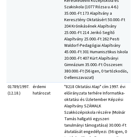
Kereskedelmi Középiskola és
Szakiskola (1077 Rózsa u.4-6.)
35.000.-Ft 173 Alapítvány a
Keresztény Oktatásért 50.000.-Ft
204 Krónikásének Alapítvány
25.000.-Ft 214 Jerikó Segítő
Alapítvány 25.000.-Ft 262 Pesti
Waldorf-Pedagógiai Alapítvány
45.000.-Ft 301 Humanisztikus Iskola
20.000.-Ft 407 Kürt Alapítványi
Gimnázium 35.000.-Ft Összesen:
380.000.-Ft (56 igen, 0 tartózkodás,
0 ellenszavazat)
01789/1997.
érdemi
"8218 Oktatási Alap" cím 1997. évi
(12.18.)
határozat
előirányzata terhére Informatika-
oktatási és Üzletember Képzési
Alapítvány SZÁMALK
Szakközépiskola részére (Molnár
Tamás hallgató egyszeri
tanulmányi támogatása) 30.000.-Ft
átutalását engedélyezi. (56 igen, 0