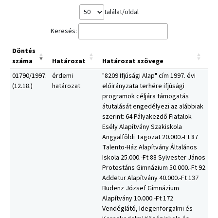
találat/oldal
Keresés:
Döntés
száma
Határozat
Határozat szövege
01790/1997.
érdemi
"8209 Ifjúsági Alap" cím 1997. évi
(12.18.)
határozat
előirányzata terhére ifjúsági
programok céljára támogatás
átutalását engedélyezi az alábbiak
szerint: 64 Pályakezdő Fiatalok
Esély Alapítvány Szakiskola
Angyalföldi Tagozat 20.000.-Ft 87
Talento-Ház Alapítvány Általános
Iskola 25.000.-Ft 88 Sylvester János
Protestáns Gimnázium 50.000.-Ft 92
Addetur Alapítvány 40.000.-Ft 137
Budenz József Gimnázium
Alapítvány 10.000.-Ft 172
Vendéglátó, Idegenforgalmi és