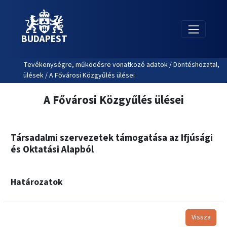
BUDAPEST
Tevékenységre, működésre vonatkozó adatok / Döntéshozatal,
ülések / A Fővárosi Közgyűlés ülései
A Fővárosi Közgyűlés ülései
Társadalmi szervezetek támogatása az Ifjúsági
és Oktatási Alapból
Határozatok
Vissza