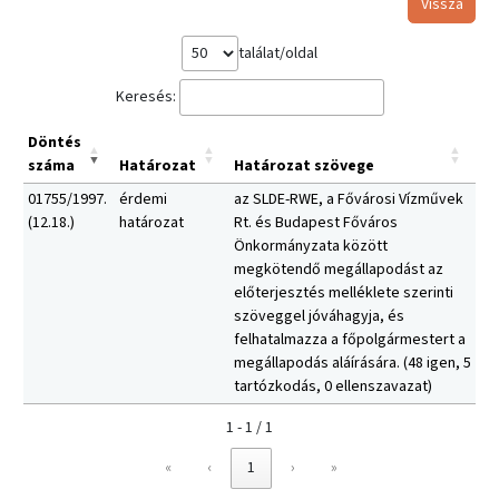
Vissza
találat/oldal
Keresés:
Döntés
száma
Határozat
Határozat szövege
01755/1997.
érdemi
az SLDE-RWE, a Fővárosi Vízművek
(12.18.)
határozat
Rt. és Budapest Főváros
Önkormányzata között
megkötendő megállapodást az
előterjesztés melléklete szerinti
szöveggel jóváhagyja, és
felhatalmazza a főpolgármestert a
megállapodás aláírására. (48 igen, 5
tartózkodás, 0 ellenszavazat)
1 - 1 / 1
«
‹
1
›
»