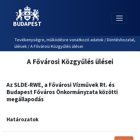
BUDAPEST
Tevékenységre, működésre vonatkozó adatok / Döntéshozatal,
ülések / A Fővárosi Közgyűlés ülései
A Fővárosi Közgyűlés ülései
Az SLDE-RWE, a Fővárosi Vízművek Rt. és
Budapest Főváros Önkormányzata közötti
megállapodás
Határozatok