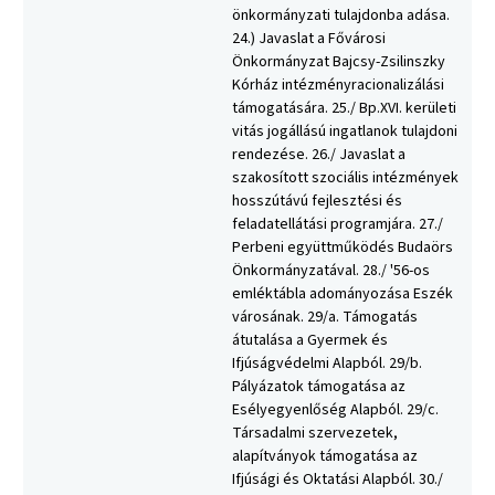
önkormányzati tulajdonba adása.
24.) Javaslat a Fővárosi
Önkormányzat Bajcsy-Zsilinszky
Kórház intézményracionalizálási
támogatására. 25./ Bp.XVI. kerületi
vitás jogállású ingatlanok tulajdoni
rendezése. 26./ Javaslat a
szakosított szociális intézmények
hosszútávú fejlesztési és
feladatellátási programjára. 27./
Perbeni együttműködés Budaörs
Önkormányzatával. 28./ '56-os
emléktábla adományozása Eszék
városának. 29/a. Támogatás
átutalása a Gyermek és
Ifjúságvédelmi Alapból. 29/b.
Pályázatok támogatása az
Esélyegyenlőség Alapból. 29/c.
Társadalmi szervezetek,
alapítványok támogatása az
Ifjúsági és Oktatási Alapból. 30./