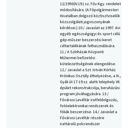
12/1993(IV.19.) sz. Főv.Kgy. rendelet
módosítására. (A Főpolgármesteri
Hivatalban dolgozó köztisztviselők
közszolgálati jogviszonyának
kérdései.) 10./ Javaslat az 1997. évi
egyéb egészségügyi és sport célú
gép-műszer beszerzési keret
céltartalékának felhasználására.
11./ A Színházak Központi
Műtermei befizetési
kötelezettségének elengedése.
12./ Javaslat a Szt. István Kórház
Krónikus Osztály áthelyezése, a IX.,
Gyáli út 17-19.sz. alatti telephely VII.
épület rekonstrukciója, beruházási
program jóváhagyására. 13./
Fővárosi Levéltár iratfeldolgozás,
fotóelektronikai rendszerek és
fóliák beszerzése. 14./ Javaslat a
Fővárosi Levéltár részére
irattároló polcrendszer