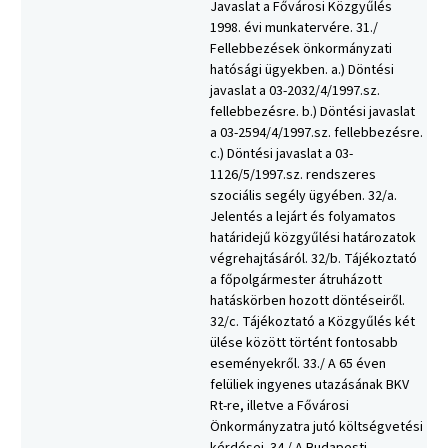
Javaslat a Fővárosi Közgyűlés
1998. évi munkatervére. 31./
Fellebbezések önkormányzati
hatósági ügyekben. a.) Döntési
javaslat a 03-2032/4/1997.sz.
fellebbezésre. b.) Döntési javaslat
a 03-2594/4/1997.sz. fellebbezésre.
c.) Döntési javaslat a 03-
1126/5/1997.sz. rendszeres
szociális segély ügyében. 32/a.
Jelentés a lejárt és folyamatos
határidejű közgyűlési határozatok
végrehajtásáról. 32/b. Tájékoztató
a főpolgármester átruházott
hatáskörben hozott döntéseiről.
32/c. Tájékoztató a Közgyűlés két
ülése között történt fontosabb
eseményekről. 33./ A 65 éven
felüliek ingyenes utazásának BKV
Rt-re, illetve a Fővárosi
Önkormányzatra jutó költségvetési