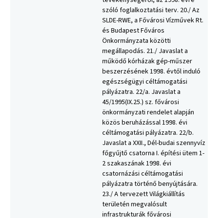
tevékenységéről, az 1998. évre
szóló foglalkoztatási terv. 20./ Az
SLDE-RWE, a Fővárosi Vízművek Rt.
és Budapest Főváros
Önkormányzata közötti
megállapodás. 21./ Javaslat a
működő kórházak gép-műszer
beszerzésének 1998. évtől induló
egészségügyi céltámogatási
pályázatra. 22/a. Javaslat a
45/1995(IX.25.) sz. fővárosi
önkormányzati rendelet alapján
közös beruházással 1998. évi
céltámogatási pályázatra. 22/b.
Javaslat a XXII., Dél-budai szennyvíz
főgyűjtő csatorna I. építési ütem 1-
2 szakaszának 1998. évi
csatornázási céltámogatási
pályázatra történő benyújtására.
23./ A tervezett Világkiállítás
területén megvalósult
infrastrukturák fővárosi