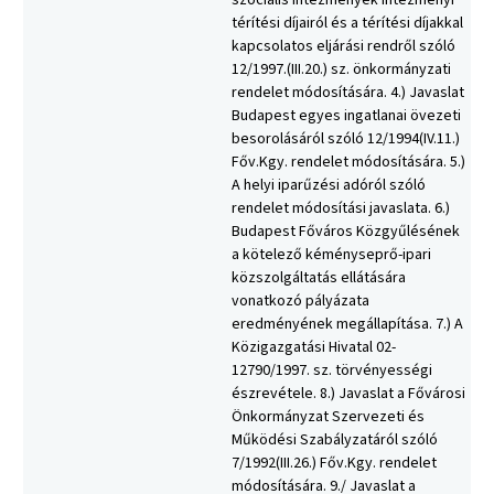
szociális intézmények intézményi
térítési díjairól és a térítési díjakkal
kapcsolatos eljárási rendről szóló
12/1997.(III.20.) sz. önkormányzati
rendelet módosítására. 4.) Javaslat
Budapest egyes ingatlanai övezeti
besorolásáról szóló 12/1994(IV.11.)
Főv.Kgy. rendelet módosítására. 5.)
A helyi iparűzési adóról szóló
rendelet módosítási javaslata. 6.)
Budapest Főváros Közgyűlésének
a kötelező kéményseprő-ipari
közszolgáltatás ellátására
vonatkozó pályázata
eredményének megállapítása. 7.) A
Közigazgatási Hivatal 02-
12790/1997. sz. törvényességi
észrevétele. 8.) Javaslat a Fővárosi
Önkormányzat Szervezeti és
Működési Szabályzatáról szóló
7/1992(III.26.) Főv.Kgy. rendelet
módosítására. 9./ Javaslat a