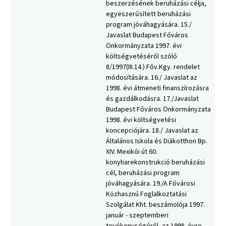
beszerzésének beruházási célja,
egyeszerűsített beruházási
program jóváhagyására. 15./
Javaslat Budapest Főváros
Önkormányzata 1997. évi
költségvetéséről szóló
8/1997(III.14.) Főv.Kgy. rendelet
módosítására. 16./ Javaslat az
1998. évi átmeneti finanszírozásra
és gazdálkodásra. 17./Javaslat
Budapest Főváros Önkormányzata
1998. évi költségvetési
koncepciójára. 18./ Javaslat az
Általános Iskola és Diákotthon Bp.
XIV. Mexikói út 60.
konyharekonstrukció beruházási
cél, beruházási program
jóváhagyására. 19./A Fővárosi
Közhasznú Foglalkoztatási
Szolgálat Kht. beszámolója 1997.
január - szeptemberi