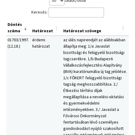
találat/oldal
Keresés:
Döntés
száma
Határozat
Határozat szövege
01703/1997.
érdemi
az ülés napirendjét az alábbiakban
(12.18.)
határozat
állapítja meg: 1/a Javaslat
bizottsági és felügyelő bizottsági
tagcserékre. 1/b Budapesti
Vállalkozásfejlesztési Alapítvány
(BVA) kuratóriumába új tag jelölése.
1/c FŐKERT felügyelő bizottsági
tagság meghosszabbítása. 2./
Étkezési térítési díjak
megállapítása a nevelési-oktatási
és gyermekvédelmi
intézményekben. 3./ Javaslat a
Fővárosi Önkormányzat
fentartásában lévő személyes
gondoskodást nyújtó szakosított