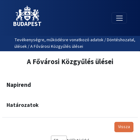
BUDAPEST
Tevékenységre, működésre vonatkozó adatok / Döntéshozatal,
ülések / A Fővárosi Közgyűlés ülései
A Fővárosi Közgyűlés ülései
Napirend
Határozatok
Vissza