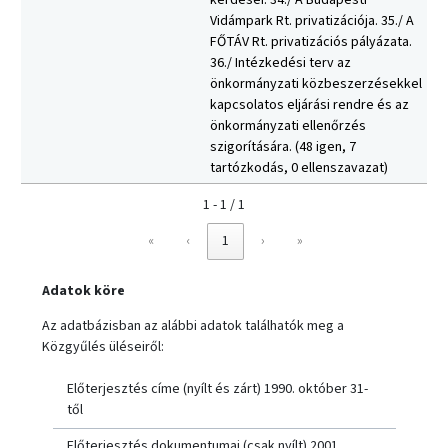
kérdései. 34./ A Budapesti
Vidámpark Rt. privatizációja. 35./ A
FŐTÁV Rt. privatizációs pályázata.
36./ Intézkedési terv az
önkormányzati közbeszerzésekkel
kapcsolatos eljárási rendre és az
önkormányzati ellenőrzés
szigorítására. (48 igen, 7
tartózkodás, 0 ellenszavazat)
1 - 1 / 1
«
‹
1
›
»
Adatok köre
Az adatbázisban az alábbi adatok találhatók meg a
Közgyűlés üléseiről:
Előterjesztés címe (nyílt és zárt) 1990. október 31-
től
Előterjesztés dokumentumai (csak nyílt) 2001.