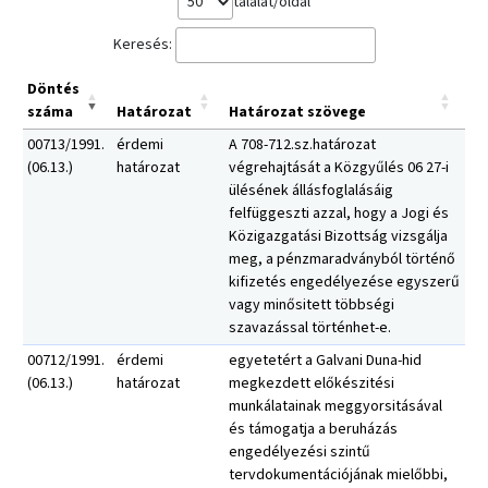
találat/oldal
Keresés:
Döntés
száma
Határozat
Határozat szövege
00713/1991.
érdemi
A 708-712.sz.határozat
(06.13.)
határozat
végrehajtását a Közgyűlés 06 27-i
ülésének állásfoglalásáig
felfüggeszti azzal, hogy a Jogi és
Közigazgatási Bizottság vizsgálja
meg, a pénzmaradványból történő
kifizetés engedélyezése egyszerű
vagy minősitett többségi
szavazással történhet-e.
00712/1991.
érdemi
egyetetért a Galvani Duna-hid
(06.13.)
határozat
megkezdett előkészitési
munkálatainak meggyorsitásával
és támogatja a beruházás
engedélyezési szintű
tervdokumentációjának mielőbbi,