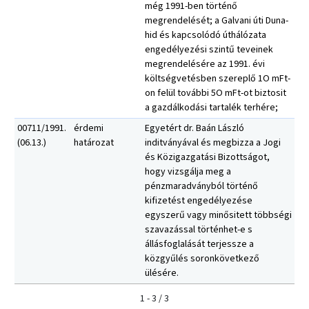
még 1991-ben történő
megrendelését; a Galvani úti Duna-
hid és kapcsolódó úthálózata
engedélyezési szintű teveinek
megrendelésére az 1991. évi
költségvetésben szereplő 1O mFt-
on felül további 5O mFt-ot biztosit
a gazdálkodási tartalék terhére;
00711/1991.
érdemi
Egyetért dr. Baán László
(06.13.)
határozat
inditványával és megbizza a Jogi
és Közigazgatási Bizottságot,
hogy vizsgálja meg a
pénzmaradványból történő
kifizetést engedélyezése
egyszerű vagy minősitett többségi
szavazással történhet-e s
állásfoglalását terjessze a
közgyűlés soronkövetkező
ülésére.
1 - 3 / 3