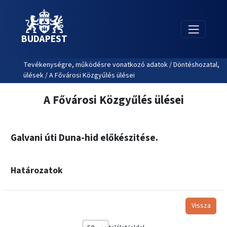
BUDAPEST
Tevékenységre, működésre vonatkozó adatok / Döntéshozatal,
ülések / A Fővárosi Közgyűlés ülései
A Fővárosi Közgyűlés ülései
Galvani úti Duna-hid előkészitése.
Határozatok
Vissza