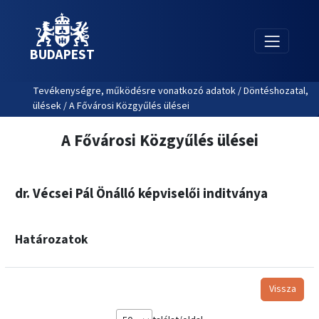
BUDAPEST
Tevékenységre, működésre vonatkozó adatok / Döntéshozatal,
ülések / A Fővárosi Közgyűlés ülései
A Fővárosi Közgyűlés ülései
dr. Vécsei Pál Önálló képviselői inditványa
Határozatok
Vissza