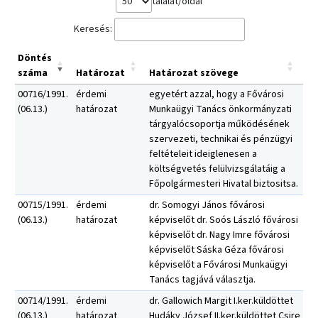
találat/oldal
Keresés:
Döntés
száma
Határozat
Határozat szövege
00716/1991.
érdemi
egyetért azzal, hogy a Fővárosi
(06.13.)
határozat
Munkaügyi Tanács önkormányzati
tárgyalócsoportja működésének
szervezeti, technikai és pénzügyi
feltételeit ideiglenesen a
költségvetés felülvizsgálatáig a
Főpolgármesteri Hivatal biztositsa.
00715/1991.
érdemi
dr. Somogyi János fővárosi
(06.13.)
határozat
képviselőt dr. Soós László fővárosi
képviselőt dr. Nagy Imre fővárosi
képviselőt Sáska Géza fővárosi
képviselőt a Fővárosi Munkaügyi
Tanács tagjává választja.
00714/1991.
érdemi
dr. Gallowich Margit I.ker.küldöttet
(06.13.)
határozat
Hudáky József II.ker.küldöttet Csire