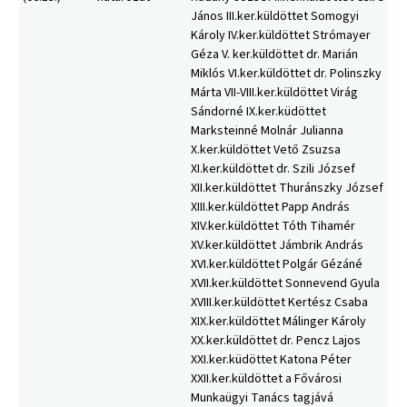
János III.ker.küldöttet Somogyi
Károly IV.ker.küldöttet Strómayer
Géza V. ker.küldöttet dr. Marián
Miklós VI.ker.küldöttet dr. Polinszky
Márta VII-VIII.ker.küldöttet Virág
Sándorné IX.ker.küdöttet
Marksteinné Molnár Julianna
X.ker.küldöttet Vető Zsuzsa
XI.ker.küldöttet dr. Szili József
XII.ker.küldöttet Thuránszky József
XIII.ker.küldöttet Papp András
XIV.ker.küldöttet Tóth Tihamér
XV.ker.küldöttet Jámbrik András
XVI.ker.küldöttet Polgár Gézáné
XVII.ker.küldöttet Sonnevend Gyula
XVIII.ker.küldöttet Kertész Csaba
XIX.ker.küldöttet Málinger Károly
XX.ker.küldöttet dr. Pencz Lajos
XXI.ker.küdöttet Katona Péter
XXII.ker.küldöttet a Fővárosi
Munkaügyi Tanács tagjává