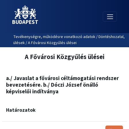
BUDAPEST
Tevékenységre, működésre vonatkozó adatok / Döntéshozatal,
ülések / A Fővárosi Közgyűlés ülései
A Fővárosi Közgyűlés ülései
a./ Javaslat a fővárosi céltámogatási rendszer
bevezetésére. b./ Dóczi József önálló
képviselői indítványa
Határozatok