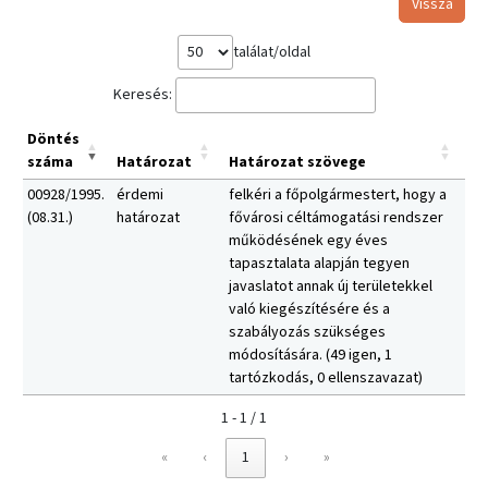
Vissza
találat/oldal
Keresés:
Döntés
száma
Határozat
Határozat szövege
00928/1995.
érdemi
felkéri a főpolgármestert, hogy a
(08.31.)
határozat
fővárosi céltámogatási rendszer
működésének egy éves
tapasztalata alapján tegyen
javaslatot annak új területekkel
való kiegészítésére és a
szabályozás szükséges
módosítására. (49 igen, 1
tartózkodás, 0 ellenszavazat)
1 - 1 / 1
«
‹
1
›
»