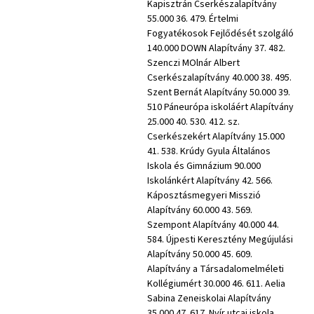
Kapisztrán Cserkészalapítvány
55.000 36. 479. Értelmi
Fogyatékosok Fejlődését szolgáló
140.000 DOWN Alapítvány 37. 482.
Szenczi MOlnár Albert
Cserkészalapítvány 40.000 38. 495.
Szent Bernát Alapítvány 50.000 39.
510 Páneurópa iskoláért Alapítvány
25.000 40. 530. 412. sz.
Cserkészekért Alapítvány 15.000
41. 538. Krúdy Gyula Általános
Iskola és Gimnázium 90.000
Iskolánkért Alapítvány 42. 566.
Káposztásmegyeri Misszió
Alapítvány 60.000 43. 569.
Szempont Alapítvány 40.000 44.
584. Újpesti Keresztény Megújulási
Alapítvány 50.000 45. 609.
Alapítvány a Társadalomelméleti
Kollégiumért 30.000 46. 611. Aelia
Sabina Zeneiskolai Alapítvány
35.000 47. 617. Nyír utcai iskola