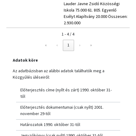
Lauder Javne Zsidó Közösségi
Iskola 75.000 61. 805. Egyenlő
Esélyt Alapítvány 20.000 Összesen:
2.930.000
1 - 4 / 4
«
‹
1
›
»
Adatok köre
Az adatbázisban az alábbi adatok találhatók meg a
Közgyűlés üléseiről:
Előterjesztés címe (nyílt és zárt) 1990. október 31-
től
Előterjesztés dokumentumai (csak nyílt) 2001.
november 29-től
Határozatok 1990. október 31-től
Jegyzőkönyv (csak nyílt) 1990. október 31-től