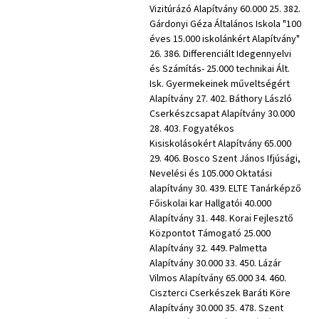
Vizitúrázó Alapítvány 60.000 25. 382.
Gárdonyi Géza Általános Iskola "100
éves 15.000 iskolánkért Alapítvány"
26. 386. Differenciált Idegennyelvi
és Számítás- 25.000 technikai Ált.
Isk. Gyermekeinek műveltségért
Alapítvány 27. 402. Báthory László
Cserkészcsapat Alapítvány 30.000
28. 403. Fogyatékos
Kisiskolásokért Alapítvány 65.000
29. 406. Bosco Szent János Ifjúsági,
Nevelési és 105.000 Oktatási
alapítvány 30. 439. ELTE Tanárképző
Főiskolai kar Hallgatói 40.000
Alapítvány 31. 448. Korai Fejlesztő
Központot Támogató 25.000
Alapítvány 32. 449. Palmetta
Alapítvány 30.000 33. 450. Lázár
Vilmos Alapítvány 65.000 34. 460.
Ciszterci Cserkészek Baráti Köre
Alapítvány 30.000 35. 478. Szent