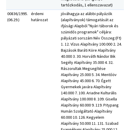
tartózkodás, 1 ellenszavazat)
00836/1995.
érdemi
jóváhagyja az alábbi pályázók
(06.29.)
határozat
(alapítványok) támogatását az
ifjúsági Alapból "Nyári táborok és
szünidős programok" céljára:
pályázati sorszám Név Összeg:(Ft)
1. 12. Vízus Alapítvány 100.000 2. 24.
Bajzások Baráti Köre Alapítvány
40.000 3. 30. Horváth Nándor Bik
Segély Alapítvány 35.000 4. 32.
Rászorultak Megsegítése
Alapítvány 25.000 5. 34. Mentőöv
Alapítvány 45.000 6. 70. Égett
Gyermekek javára Alapítvány
140.000 7. 100. Ariadne Kulturális
Alapítvány 100.000 8. 109. Gisella
Alapítvány 60.000 9. 119. Pitypang
Humán Szolgáltató Alapítvány
60.000 10. 126. Kegyelem
Alapítvány 50.000 11. 131. Szabad
Evangéliumi Alapítvány 25.000 12.