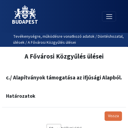
BUDAPEST
Tevékenységre, működésre vonatkozó adatok / Döntéshozatal,
ülések / A Fővárosi Közgyűlés ülései
A Fővárosi Közgyűlés ülései
c./ Alapítványok támogatása az ifjúsági Alapból.
Határozatok
Vissza