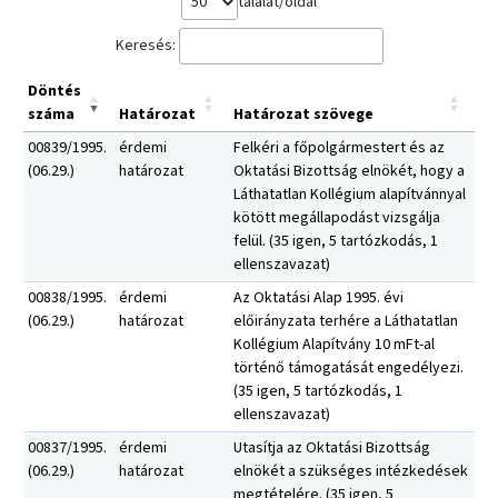
találat/oldal
Keresés:
Döntés
száma
Határozat
Határozat szövege
00839/1995.
érdemi
Felkéri a főpolgármestert és az
(06.29.)
határozat
Oktatási Bizottság elnökét, hogy a
Láthatatlan Kollégium alapítvánnyal
kötött megállapodást vizsgálja
felül. (35 igen, 5 tartózkodás, 1
ellenszavazat)
00838/1995.
érdemi
Az Oktatási Alap 1995. évi
(06.29.)
határozat
előirányzata terhére a Láthatatlan
Kollégium Alapítvány 10 mFt-al
történő támogatását engedélyezi.
(35 igen, 5 tartózkodás, 1
ellenszavazat)
00837/1995.
érdemi
Utasítja az Oktatási Bizottság
(06.29.)
határozat
elnökét a szükséges intézkedések
megtételére. (35 igen, 5