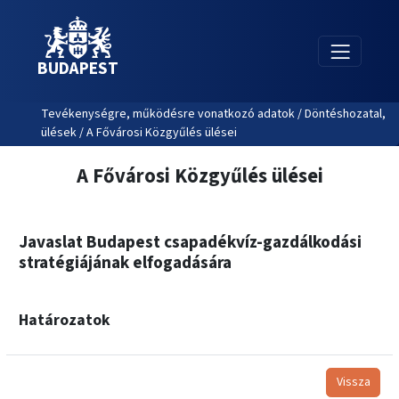
BUDAPEST
Tevékenységre, működésre vonatkozó adatok / Döntéshozatal,
ülések / A Fővárosi Közgyűlés ülései
A Fővárosi Közgyűlés ülései
Javaslat Budapest csapadékvíz-gazdálkodási
stratégiájának elfogadására
Határozatok
Vissza