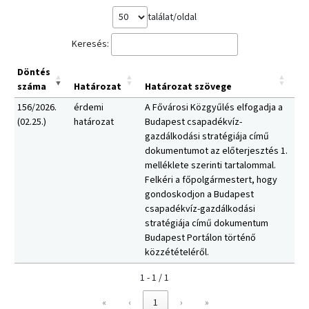
találat/oldal
Keresés:
Döntés
száma
Határozat
Határozat szövege
156/2026.
érdemi
A Fővárosi Közgyűlés elfogadja a
(02.25.)
határozat
Budapest csapadékvíz-
gazdálkodási stratégiája című
dokumentumot az előterjesztés 1.
melléklete szerinti tartalommal.
Felkéri a főpolgármestert, hogy
gondoskodjon a Budapest
csapadékvíz-gazdálkodási
stratégiája című dokumentum
Budapest Portálon történő
közzétételéről.
1 - 1 / 1
«
‹
1
›
»