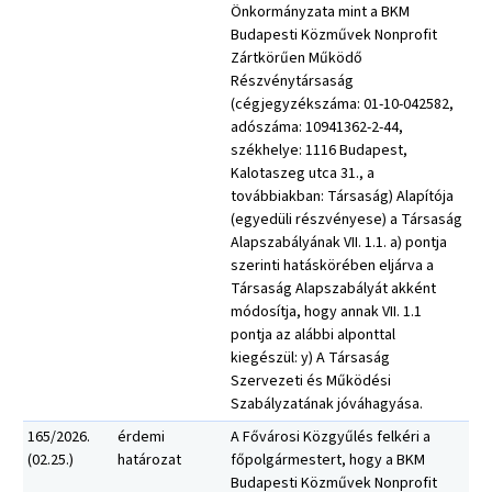
Önkormányzata mint a BKM
Budapesti Közművek Nonprofit
Zártkörűen Működő
Részvénytársaság
(cégjegyzékszáma: 01-10-042582,
adószáma: 10941362-2-44,
székhelye: 1116 Budapest,
Kalotaszeg utca 31., a
továbbiakban: Társaság) Alapítója
(egyedüli részvényese) a Társaság
Alapszabályának VII. 1.1. a) pontja
szerinti hatáskörében eljárva a
Társaság Alapszabályát akként
módosítja, hogy annak VII. 1.1
pontja az alábbi alponttal
kiegészül: y) A Társaság
Szervezeti és Működési
Szabályzatának jóváhagyása.
165/2026.
érdemi
A Fővárosi Közgyűlés felkéri a
(02.25.)
határozat
főpolgármestert, hogy a BKM
Budapesti Közművek Nonprofit