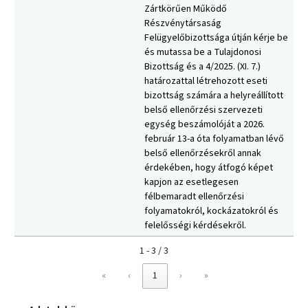
Zártkörűen Működő
Részvénytársaság
Felügyelőbizottsága útján kérje be
és mutassa be a Tulajdonosi
Bizottság és a 4/2025. (XI. 7.)
határozattal létrehozott eseti
bizottság számára a helyreállított
belső ellenőrzési szervezeti
egység beszámolóját a 2026.
február 13-a óta folyamatban lévő
belső ellenőrzésekről annak
érdekében, hogy átfogó képet
kapjon az esetlegesen
félbemaradt ellenőrzési
folyamatokról, kockázatokról és
felelősségi kérdésekről.
1 - 3 / 3
«
‹
1
›
»