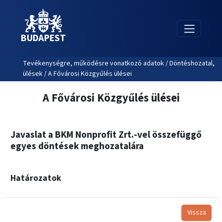
BUDAPEST
Tevékenységre, működésre vonatkozó adatok / Döntéshozatal,
ülések / A Fővárosi Közgyűlés ülései
A Fővárosi Közgyűlés ülései
Javaslat a BKM Nonprofit Zrt.-vel összefüggő
egyes döntések meghozatalára
Határozatok
Vissza