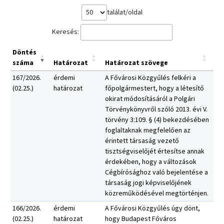
találat/oldal
Keresés:
Döntés
száma
Határozat
Határozat szövege
167/2026.
érdemi
A Fővárosi Közgyűlés felkéri a
(02.25.)
határozat
főpolgármestert, hogy a létesítő
okirat módosításáról a Polgári
Törvénykönyvről szóló 2013. évi V.
törvény 3:109. § (4) bekezdésében
foglaltaknak megfelelően az
érintett társaság vezető
tisztségviselőjét értesítse annak
érdekében, hogy a változások
Cégbírósághoz való bejelentése a
társaság jogi képviselőjének
közreműködésével megtörténjen.
166/2026.
érdemi
A Fővárosi Közgyűlés úgy dönt,
(02.25.)
határozat
hogy Budapest Főváros