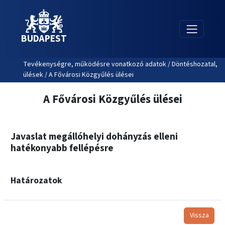
BUDAPEST
Tevékenységre, működésre vonatkozó adatok / Döntéshozatal,
ülések / A Fővárosi Közgyűlés ülései
A Fővárosi Közgyűlés ülései
Javaslat megállóhelyi dohányzás elleni
hatékonyabb fellépésre
Határozatok
Vissza