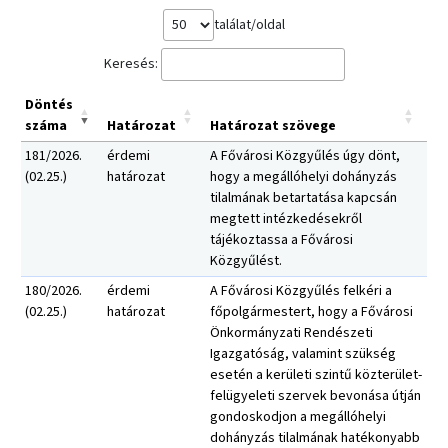
találat/oldal
Keresés:
Döntés
száma
Határozat
Határozat szövege
181/2026.
érdemi
A Fővárosi Közgyűlés úgy dönt,
(02.25.)
határozat
hogy a megállóhelyi dohányzás
tilalmának betartatása kapcsán
megtett intézkedésekről
tájékoztassa a Fővárosi
Közgyűlést.
180/2026.
érdemi
A Fővárosi Közgyűlés felkéri a
(02.25.)
határozat
főpolgármestert, hogy a Fővárosi
Önkormányzati Rendészeti
Igazgatóság, valamint szükség
esetén a kerületi szintű közterület-
felügyeleti szervek bevonása útján
gondoskodjon a megállóhelyi
dohányzás tilalmának hatékonyabb