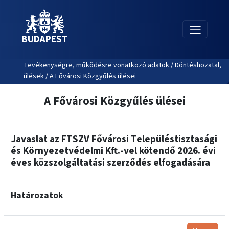
BUDAPEST
Tevékenységre, működésre vonatkozó adatok / Döntéshozatal,
ülések / A Fővárosi Közgyűlés ülései
A Fővárosi Közgyűlés ülései
Javaslat az FTSZV Fővárosi Településtisztasági
és Környezetvédelmi Kft.-vel kötendő 2026. évi
éves közszolgáltatási szerződés elfogadására
Határozatok