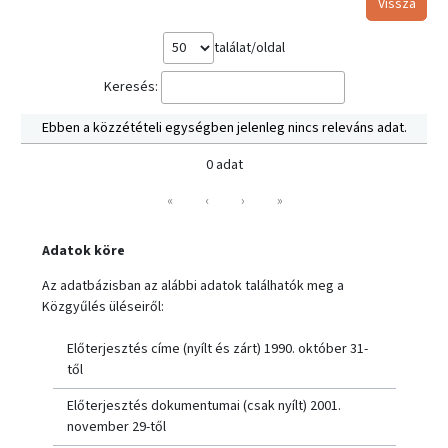
Vissza
találat/oldal
Keresés:
Ebben a közzétételi egységben jelenleg nincs releváns adat.
0 adat
«
‹
›
»
Adatok köre
Az adatbázisban az alábbi adatok találhatók meg a
Közgyűlés üléseiről:
Előterjesztés címe (nyílt és zárt) 1990. október 31-
től
Előterjesztés dokumentumai (csak nyílt) 2001.
november 29-től