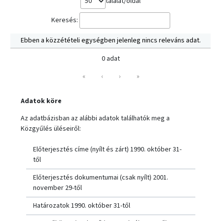
találat/oldal
Keresés:
Ebben a közzétételi egységben jelenleg nincs releváns adat.
0 adat
«
‹
›
»
Adatok köre
Az adatbázisban az alábbi adatok találhatók meg a
Közgyűlés üléseiről:
Előterjesztés címe (nyílt és zárt) 1990. október 31-
től
Előterjesztés dokumentumai (csak nyílt) 2001.
november 29-től
Határozatok 1990. október 31-től