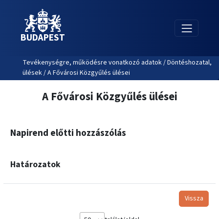
BUDAPEST
Tevékenységre, működésre vonatkozó adatok / Döntéshozatal,
ülések / A Fővárosi Közgyűlés ülései
A Fővárosi Közgyűlés ülései
Napirend előtti hozzászólás
Határozatok
Vissza