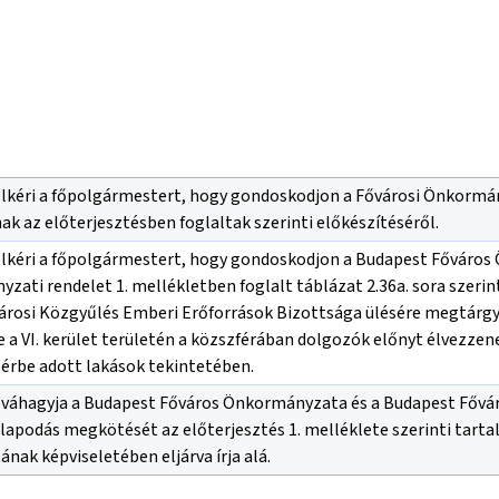
elkéri a főpolgármestert, hogy gondoskodjon a Fővárosi Önkormán
k az előterjesztésben foglaltak szerinti előkészítéséről.
elkéri a főpolgármestert, hogy gondoskodjon a Budapest Főváros
ányzati rendelet 1. mellékletben foglalt táblázat 2.36a. sora szer
városi Közgyűlés Emberi Erőforrások Bizottsága ülésére megtárgy
etve a VI. kerület területén a közszférában dolgozók előnyt élvezze
érbe adott lakások tekintetében.
óváhagyja a Budapest Főváros Önkormányzata és a Budapest Fővár
podás megkötését az előterjesztés 1. melléklete szerinti tarta
ak képviseletében eljárva írja alá.