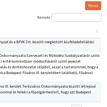
Vissza
Keresés:
yzat és a BFVK Zrt. között megkötött közfeladatellátási
 Önkormányzata Szervezeti és Működési Szabályzatáról szóló
inti kritériumrendszer módosításáról szóló javaslat
alás és döntéshozatal céljából, azzal a tartalommal, hogy a
nek a Budapest Főváros VI. kerületében található, Fővárosi
os VI. kerület Terézváros Önkormányzata között létrejövő
lommal és felkéri a főpolgármestert, hogy azt Budapest