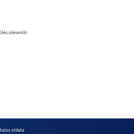
lés üléseiről:
alos oldala