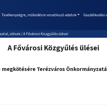
Tevékenységre, működésre vonatkozó adatok
Gazdálkodási 
al, ülések / A Fővárosi Közgyűlés ülései
A Fővárosi Közgyűlés ülései
 megkötésére Terézváros Önkormányzatáv