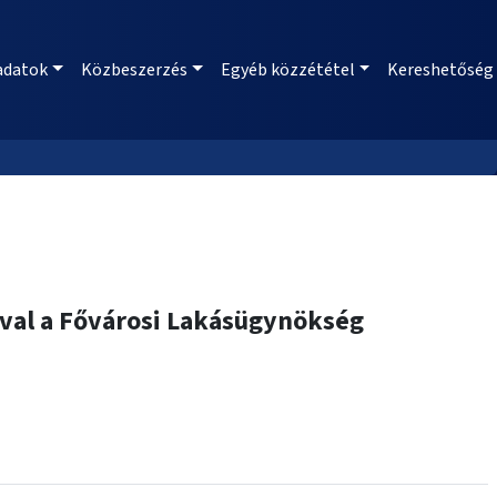
adatok
Közbeszerzés
Egyéb közzététel
Kereshetőség
al a Fővárosi Lakásügynökség