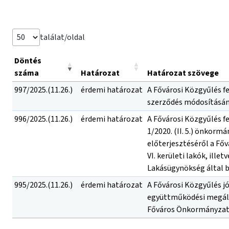
találat/oldal
Döntés
száma
Határozat
Határozat szövege
997/2025.(11.26.)
érdemi határozat
A Fővárosi Közgyűlés f
szerződés módosításána
996/2025.(11.26.)
érdemi határozat
A Fővárosi Közgyűlés f
1/2020. (II. 5.) önkorm
előterjesztéséről a Fő
VI. kerületi lakók, ill
Lakásügynökség által b
995/2025.(11.26.)
érdemi határozat
A Fővárosi Közgyűlés j
együttműködési megálla
Főváros Önkormányzatán