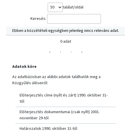
találat/oldal
Keresés:
Ebben a közzétételi egységben jelenleg nincs releváns adat.
0 adat
«
‹
›
»
Adatok köre
Az adatbázisban az alábbi adatok találhatók meg a
Közgyűlés üléseiről:
Előterjesztés címe (nyílt és zárt) 1990. október 31-
től
Előterjesztés dokumentumai (csak nyílt) 2001.
november 29-től
Határozatok 1990. október 31-től