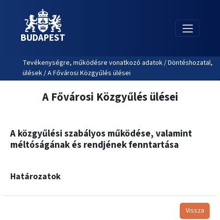
BUDAPEST
Tevékenységre, működésre vonatkozó adatok / Döntéshozatal,
ülések / A Fővárosi Közgyűlés ülései
A Fővárosi Közgyűlés ülései
A közgyűlési szabályos működése, valamint
méltóságának és rendjének fenntartása
Határozatok
Vissza