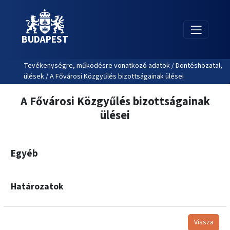
BUDAPEST
Tevékenységre, működésre vonatkozó adatok / Döntéshozatal,
ülések / A Fővárosi Közgyűlés bizottságainak ülései
A Fővárosi Közgyűlés bizottságainak
ülései
Egyéb
Határozatok
Vissza