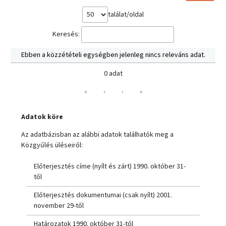
találat/oldal
Keresés:
Ebben a közzétételi egységben jelenleg nincs releváns adat.
0 adat
«
‹
›
»
Adatok köre
Az adatbázisban az alábbi adatok találhatók meg a
Közgyűlés üléseiről:
Előterjesztés címe (nyílt és zárt) 1990. október 31-
től
Előterjesztés dokumentumai (csak nyílt) 2001.
november 29-től
Határozatok 1990. október 31-től