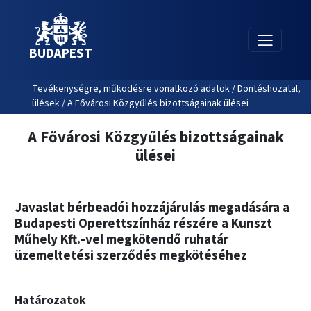
BUDAPEST
Tevékenységre, működésre vonatkozó adatok / Döntéshozatal,
ülések / A Fővárosi Közgyűlés bizottságainak ülései
A Fővárosi Közgyűlés bizottságainak
ülései
Javaslat bérbeadói hozzájárulás megadására a
Budapesti Operettszínház részére a Kunszt
Műhely Kft.-vel megkötendő ruhatár
üzemeltetési szerződés megkötéséhez
Határozatok