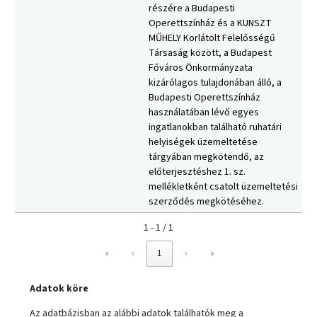
részére a Budapesti
Operettszínház és a KUNSZT
MŰHELY Korlátolt Felelősségű
Társaság között, a Budapest
Főváros Önkormányzata
kizárólagos tulajdonában álló, a
Budapesti Operettszínház
használatában lévő egyes
ingatlanokban található ruhatári
helyiségek üzemeltetése
tárgyában megkötendő, az
előterjesztéshez 1. sz.
mellékletként csatolt üzemeltetési
szerződés megkötéséhez.
1 - 1 / 1
«
‹
1
›
»
Adatok köre
Az adatbázisban az alábbi adatok találhatók meg a