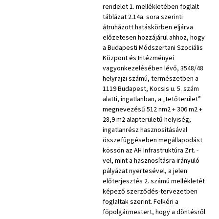
rendelet 1. mellékletében foglalt
táblázat 2.14a. sora szerinti
átruházott hatáskörben eljárva
előzetesen hozzájárul ahhoz, hogy
a Budapesti Módszertani Szociális
Központ és Intézményei
vagyonkezelésében lévő, 3548/48
helyrajzi számú, természetben a
1119 Budapest, Kocsis u. 5. szám
alatti, ingatlanban, a „tetőterület”
megnevezésű 512 nm2 + 306 m2 +
28,9 m2 alapterületű helyiség,
ingatlanrész hasznosításával
összefüggéseben megállapodást
kössön az AH Infrastruktúra Zrt. -
vel, mint a hasznosításra irányuló
pályázat nyertesével, a jelen
előterjesztés 2. számú mellékletét
képező szerződés-tervezetben
foglaltak szerint. Felkéri a
főpolgármestert, hogy a döntésről