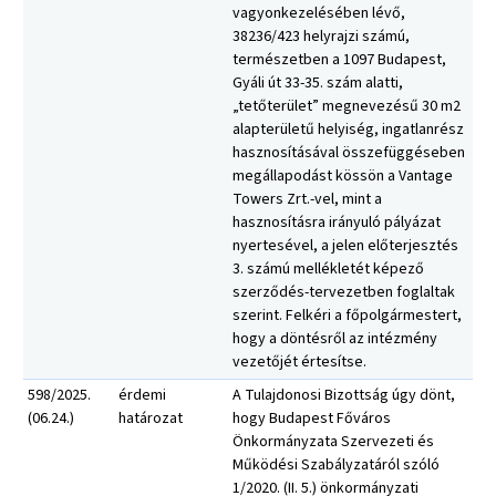
vagyonkezelésében lévő,
38236/423 helyrajzi számú,
természetben a 1097 Budapest,
Gyáli út 33-35. szám alatti,
„tetőterület” megnevezésű 30 m2
alapterületű helyiség, ingatlanrész
hasznosításával összefüggéseben
megállapodást kössön a Vantage
Towers Zrt.-vel, mint a
hasznosításra irányuló pályázat
nyertesével, a jelen előterjesztés
3. számú mellékletét képező
szerződés-tervezetben foglaltak
szerint. Felkéri a főpolgármestert,
hogy a döntésről az intézmény
vezetőjét értesítse.
598/2025.
érdemi
A Tulajdonosi Bizottság úgy dönt,
(06.24.)
határozat
hogy Budapest Főváros
Önkormányzata Szervezeti és
Működési Szabályzatáról szóló
1/2020. (II. 5.) önkormányzati