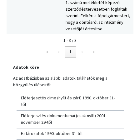
1. számú mellékletét képező
szerződéstervezetben foglaltak
szerint. Felkéri a főpolgármestert,
hogy a döntésről az intézmény
vezetőjét értesítse.
1 - 3 / 3
«
‹
1
›
»
Adatok köre
Az adatbázisban az alábbi adatok találhatók meg a
Közgyűlés üléseiről:
Előterjesztés címe (nyílt és zárt) 1990. október 31-
től
Előterjesztés dokumentumai (csak nyílt) 2001.
november 29-től
Határozatok 1990. október 31-től