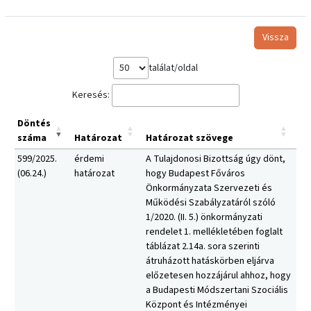
Vissza
találat/oldal
Keresés:
Döntés
száma
Határozat
Határozat szövege
599/2025.
érdemi
A Tulajdonosi Bizottság úgy dönt,
(06.24.)
határozat
hogy Budapest Főváros
Önkormányzata Szervezeti és
Működési Szabályzatáról szóló
1/2020. (II. 5.) önkormányzati
rendelet 1. mellékletében foglalt
táblázat 2.14a. sora szerinti
átruházott hatáskörben eljárva
előzetesen hozzájárul ahhoz, hogy
a Budapesti Módszertani Szociális
Központ és Intézményei