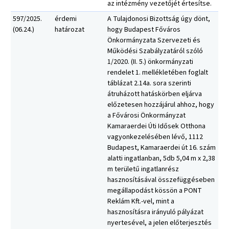
az intézmény vezetőjét értesítse.
597/2025.
érdemi
A Tulajdonosi Bizottság úgy dönt,
(06.24.)
határozat
hogy Budapest Főváros
Önkormányzata Szervezeti és
Működési Szabályzatáról szóló
1/2020. (II. 5.) önkormányzati
rendelet 1. mellékletében foglalt
táblázat 2.14a. sora szerinti
átruházott hatáskörben eljárva
előzetesen hozzájárul ahhoz, hogy
a Fővárosi Önkormányzat
Kamaraerdei Úti Idősek Otthona
vagyonkezelésében lévő, 1112
Budapest, Kamaraerdei út 16. szám
alatti ingatlanban, 5db 5,04 m x 2,38
m területű ingatlanrész
hasznosításával összefüggéseben
megállapodást kössön a PONT
Reklám Kft.-vel, mint a
hasznosításra irányuló pályázat
nyertesével, a jelen előterjesztés