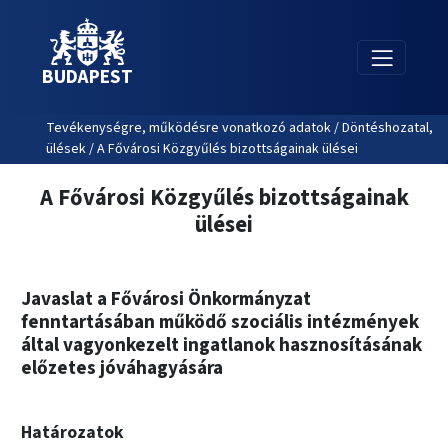
BUDAPEST
Tevékenységre, működésre vonatkozó adatok / Döntéshozatal,
ülések / A Fővárosi Közgyűlés bizottságainak ülései
A Fővárosi Közgyűlés bizottságainak
ülései
Javaslat a Fővárosi Önkormányzat
fenntartásában működő szociális intézmények
által vagyonkezelt ingatlanok hasznosításának
előzetes jóváhagyására
Határozatok