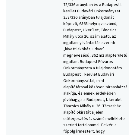
78/336 arányban és a Budapest I.
kerület Budavári Önkormányzat
258/336 arányban tulajdonát
képező, 6568 helyrajzi számú,
Budapest, I. kerület, Táncsics
Mihály utca 26. szám alatti, az
ingatlannyilvántartás szerinti
„kivett lakóház, udvar”
megnevezésű, 362 m2 alapterületű
ingatlant Budapest Főváros
Önkormányzata a tulajdonostárs
Budapest I. kerület Budavári
Önkormányzattal, mint
alapítótárssal közösen társasházzá
alakítja, és ennek érdekében
jóváhagyja a Budapest, I. kerület
Táncsics Mihály u. 26. Társasház
alapító okiratát a jelen
előterjesztés 1. számú melléklete
szerinti tartalommal. Felkéri a
főpolgármestert, hogy