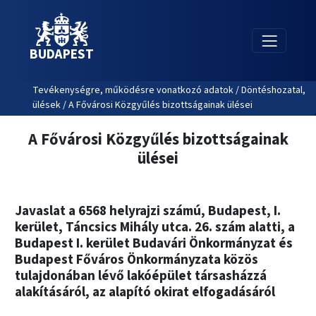
BUDAPEST
Tevékenységre, működésre vonatkozó adatok / Döntéshozatal,
ülések / A Fővárosi Közgyűlés bizottságainak ülései
A Fővárosi Közgyűlés bizottságainak
ülései
Javaslat a 6568 helyrajzi számú, Budapest, I.
kerület, Táncsics Mihály utca. 26. szám alatti, a
Budapest I. kerület Budavári Önkormányzat és
Budapest Főváros Önkormányzata közös
tulajdonában lévő lakóépület társasházzá
alakításáról, az alapító okirat elfogadásáról