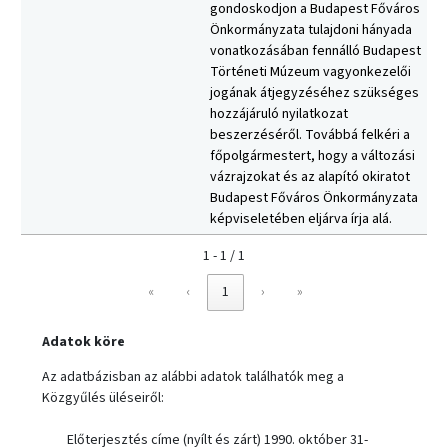
gondoskodjon a Budapest Főváros
Önkormányzata tulajdoni hányada
vonatkozásában fennálló Budapest
Történeti Múzeum vagyonkezelői
jogának átjegyzéséhez szükséges
hozzájáruló nyilatkozat
beszerzéséről. Továbbá felkéri a
főpolgármestert, hogy a változási
vázrajzokat és az alapító okiratot
Budapest Főváros Önkormányzata
képviseletében eljárva írja alá.
1 - 1 / 1
«
‹
1
›
»
Adatok köre
Az adatbázisban az alábbi adatok találhatók meg a
Közgyűlés üléseiről:
Előterjesztés címe (nyílt és zárt) 1990. október 31-