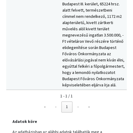
Budapest III. kerület, 65224 hrsz.
alatt felvett, természetbeni
címmel nem rendelkező, 1172 m2
alapterületű, kivett zártkerti
művelés alól kivett terület
megnevezésű ingatlan 3.500.000, -
Ft vételáron Vevő részére történő
elidegenítése során Budapest
Főváros Önkormányzata az
elővásárlási jogával nem kíván élni,
egyúttal felkéri a főpolgármestert,
hogy a lemondó nyilatkozatot
Budapest Főváros Önkormányzata
képviseletében eljárva írja alá.
1 - 1 / 1
«
‹
1
›
»
Adatok köre
Az adatbázisban az alábbi adatok találhatók meg a