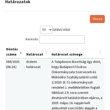
Határozatok
Vissza
találat/oldal
Keresés:
Döntés
száma
Határozat
Határozat szövege
586/2025.
érdemi
A Tulajdonosi Bizottság úgy dönt,
(06.24.)
határozat
hogy Budapest Főváros
Önkormányzata Szervezeti és
Működési Szabályzatáról szóló
1/2020. (II. 5.) önkormányzati
rendelet 1. mellékletében foglalt
táblázat 2.9. sora szerinti
átruházott hatáskörében eljárva, a
2025. május 16. napján kelt
adásvételi szerződés alapján a