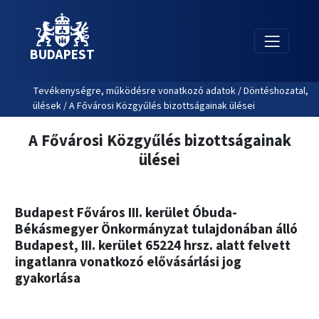
BUDAPEST
Tevékenységre, működésre vonatkozó adatok / Döntéshozatal,
ülések / A Fővárosi Közgyűlés bizottságainak ülései
A Fővárosi Közgyűlés bizottságainak
ülései
Budapest Főváros III. kerület Óbuda-
Békásmegyer Önkormányzat tulajdonában álló
Budapest, III. kerület 65224 hrsz. alatt felvett
ingatlanra vonatkozó elővásárlási jog
gyakorlása