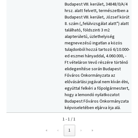
Budapest VIII. kerület, 34848/0/A/4
hrsz. alatt felvett, természetben a
Budapest VIII. kerület, József körút
8. szám („felülvizsgálat alatt”) alatt
található, földszinti 3 m2
alapterületű, üzlethelyiség
megnevezésű ingatlan a közös
tulajdonból hozzá tartozó 6/10.000-
ed eszmei hányaddal, 4.060.000, -
Ft vételáron Vevő részére történő
elidegenítése során Budapest
Főváros Önkormányzata az
elővásárlási jogával nem kíván élni,
egyúttal felkéri a főpolgármestert,
hogy a lemondó nyilatkozatot
Budapest Főváros Önkormányzata
képviseletében eljárva írja alá.
1 - 1 / 1
«
‹
1
›
»