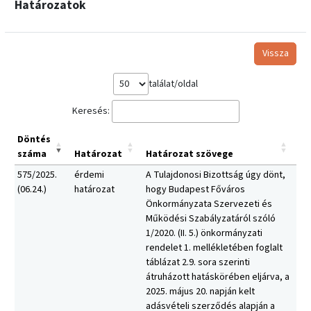
Határozatok
Vissza
találat/oldal
Keresés:
Döntés
száma
Határozat
Határozat szövege
575/2025.
érdemi
A Tulajdonosi Bizottság úgy dönt,
(06.24.)
határozat
hogy Budapest Főváros
Önkormányzata Szervezeti és
Működési Szabályzatáról szóló
1/2020. (II. 5.) önkormányzati
rendelet 1. mellékletében foglalt
táblázat 2.9. sora szerinti
átruházott hatáskörében eljárva, a
2025. május 20. napján kelt
adásvételi szerződés alapján a