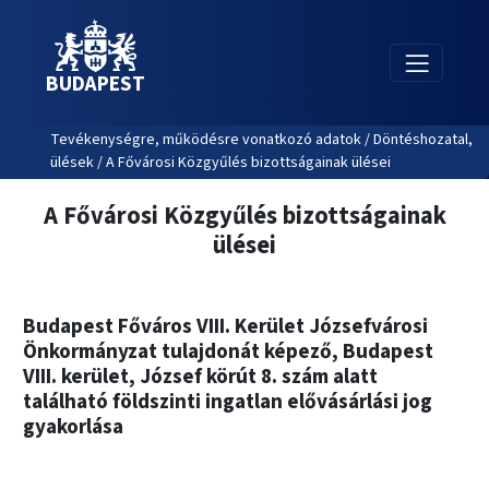
BUDAPEST
Tevékenységre, működésre vonatkozó adatok / Döntéshozatal,
ülések / A Fővárosi Közgyűlés bizottságainak ülései
A Fővárosi Közgyűlés bizottságainak
ülései
Budapest Főváros VIII. Kerület Józsefvárosi
Önkormányzat tulajdonát képező, Budapest
VIII. kerület, József körút 8. szám alatt
található földszinti ingatlan elővásárlási jog
gyakorlása