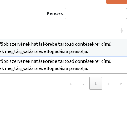
Keresés:
egfőbb szervének hatáskörébe tartozó döntésekre” című
ek megtárgyalásra és elfogadásra javasolja.
egfőbb szervének hatáskörébe tartozó döntésekre” című
ek megtárgyalásra és elfogadásra javasolja.
«
‹
1
›
»