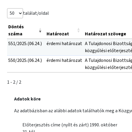
találat/oldal
Döntés
száma
Határozat
Határozat szövege
551/2025.(06.24.)
érdemi határozat
A Tulajdonosi Bizottsá
közgyűlési előterjeszté
550/2025.(06.24.)
érdemi határozat
A Tulajdonosi Bizottsá
közgyűlési előterjeszté
1 - 2 / 2
Adatok köre
Az adatbázisban az alábbi adatok találhatók meg a Közgyű
Előterjesztés címe (nyílt és zárt) 1990. október