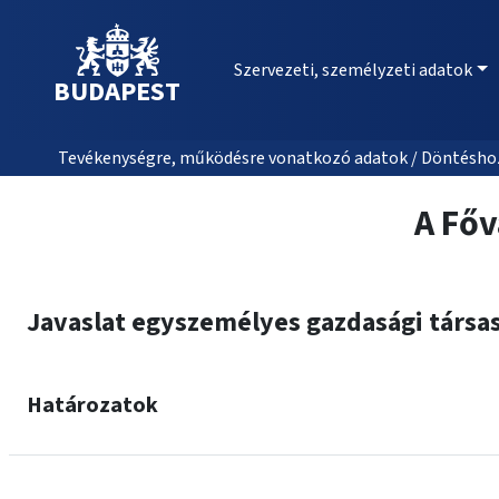
Szervezeti, személyzeti adatok
BUDAPEST
Tevékenységre, működésre vonatkozó adatok / Döntéshozat
A Főv
Javaslat egyszemélyes gazdasági társa
Határozatok