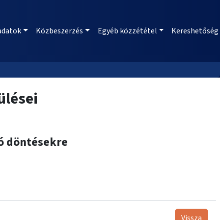
adatok
Közbeszerzés
Egyéb közzététel
Kereshetőség
ülései
zó döntésekre
Vissza