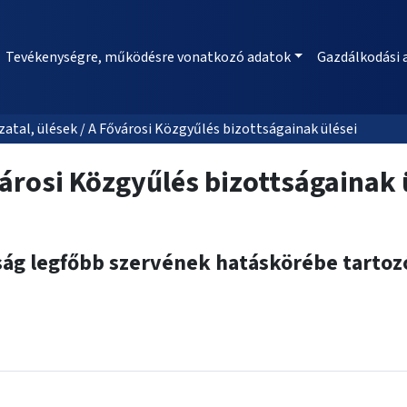
Tevékenységre, működésre vonatkozó adatok
Gazdálkodási 
al, ülések / A Fővárosi Közgyűlés bizottságainak ülései
árosi Közgyűlés bizottságainak 
ság legfőbb szervének hatáskörébe tarto