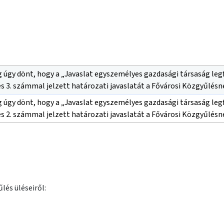
g úgy dönt, hogy a „Javaslat egyszemélyes gazdasági társaság l
s 3. számmal jelzett határozati javaslatát a Fővárosi Közgyűlésn
g úgy dönt, hogy a „Javaslat egyszemélyes gazdasági társaság l
s 2. számmal jelzett határozati javaslatát a Fővárosi Közgyűlésn
lés üléseiről: