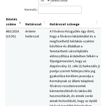
találat/oldal
Keresés:
Döntés
száma
Határozat
Határozat szövege
663/2024.
érdemi
A Fővárosi Közgyűlés úgy dönt,
(10.30.)
határozat
hogy a fővárosi lakáskínálat és a
megfizethető bérlakás-szektor
bővítése és általában a
fenntartható városfejlődés
előmozdítása érdekében felkéri a
főpolgármestert, hogy az
Alaptörvény 32. cikk (1) bekezdés j)
pontja szerinti felterjesztési jog
gyakorlása körében javasolja a
Kormánynak az állami tulajdonú
fővárosi rozsdaövezetek
kármentesítését és lakáscélú
hasznosítását, és ennek során
annak biztosítását, hogy az épülő