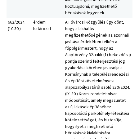
lakások legalább felerészben
köztulajdonú, megfizethető
bérlakások legyenek.
662/2024.
érdemi
A Fővárosi Közgyűlés úgy dönt,
(10.30.)
határozat
hogy a lakhatás
megfizethetőségének az azonnali
javítása érdekében felkéri a
főpolgármestert, hogy az
Alaptörvény 32. cikk (1) bekezdés j)
pontja szerinti felterjesztési jog
gyakorlása körében javasolja a
Kormánynak a településrendezési
és építési követelmények
alapszabályzatáról szóló 280/2024.
(IX. 30.) Korm. rendelet olyan
módosítását, amely megszünteti
az új lakások építéséhez
kapcsolódó parkolóhely-létesítési
kötelezettséget, és biztosítja,
hogy ilyet a megfizethető
bérlakások kialakítására