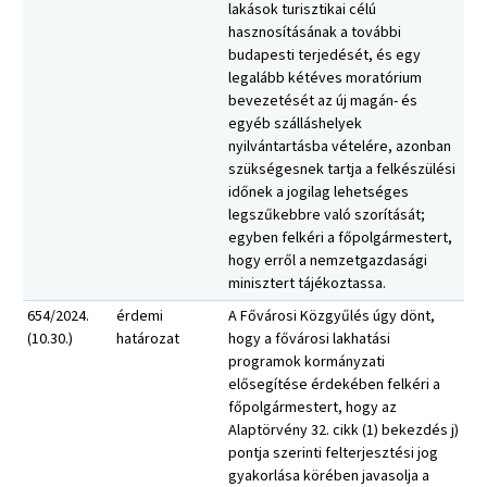
lakások turisztikai célú
hasznosításának a további
budapesti terjedését, és egy
legalább kétéves moratórium
bevezetését az új magán- és
egyéb szálláshelyek
nyilvántartásba vételére, azonban
szükségesnek tartja a felkészülési
időnek a jogilag lehetséges
legszűkebbre való szorítását;
egyben felkéri a főpolgármestert,
hogy erről a nemzetgazdasági
minisztert tájékoztassa.
654/2024.
érdemi
A Fővárosi Közgyűlés úgy dönt,
(10.30.)
határozat
hogy a fővárosi lakhatási
programok kormányzati
elősegítése érdekében felkéri a
főpolgármestert, hogy az
Alaptörvény 32. cikk (1) bekezdés j)
pontja szerinti felterjesztési jog
gyakorlása körében javasolja a