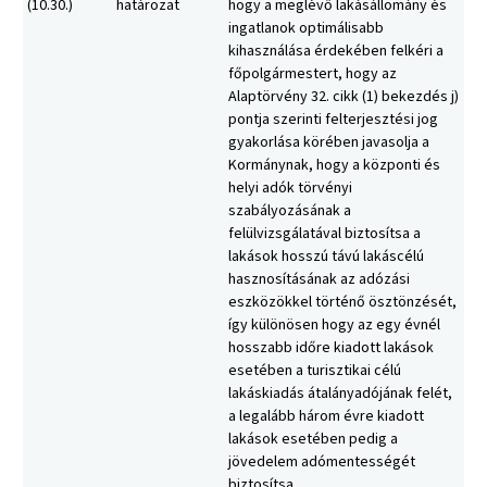
(10.30.)
határozat
hogy a meglévő lakásállomány és
ingatlanok optimálisabb
kihasználása érdekében felkéri a
főpolgármestert, hogy az
Alaptörvény 32. cikk (1) bekezdés j)
pontja szerinti felterjesztési jog
gyakorlása körében javasolja a
Kormánynak, hogy a központi és
helyi adók törvényi
szabályozásának a
felülvizsgálatával biztosítsa a
lakások hosszú távú lakáscélú
hasznosításának az adózási
eszközökkel történő ösztönzését,
így különösen hogy az egy évnél
hosszabb időre kiadott lakások
esetében a turisztikai célú
lakáskiadás átalányadójának felét,
a legalább három évre kiadott
lakások esetében pedig a
jövedelem adómentességét
biztosítsa.