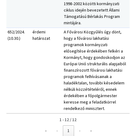
1998-2002 közötti kormányzati
ciklus idején bevezetett Állami
Támogatású Bérlakás Program
mintájára.
652/2024.
érdemi
A Fővárosi Közgyűlés úgy dönt,
(10.30.)
határozat
hogy a fővárosi lakhatási
programok kormányzati
elősegítése érdekében felkéri a
Kormányt, hogy gondoskodjon az
Európai Unió strukturális alapjaiból
finanszírozott fővárosi lakhatási
programok felhívásainak a
haladéktalan, további késedelem
nélküli közzétételéről, ennek
érdekében a főpolgármester
keresse meg a feladatkörrel
rendelkező minisztert.
1 - 12 / 12
«
‹
1
›
»