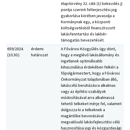
Alaptörvény 32. cikk (1) bekezdés j)
pontja szerinti felterjesztési jog
gyakorlása körében javasolja a
Kormánynak egy, a központi
költségvetésből finanszírozott
lakásfenntartási és lakbér-
támogatás bevezetését.
659/2024.
érdemi
A Fővárosi Közgyűlés úgy dönt,
(10.30.)
határozat
hogy a meglévő lakásállomány és
ingatlanok optimálisabb
kihasználása érdekében felkéri a
főpolgármestert, hogy a Fővárosi
Önkormányzat tulajdonában álló,
lakáscélú beruházásra alkalmas
vagy az építési szabályok
módosításával arra alkalmassá
tehető telkeket mérje fel, valamint
dolgozza ki a telkeknek a
magántőke bevonásával
megvalósuló lakásfejlesztési célú
hasznosítása jogi és közgazdasági