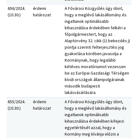
656/2024.
érdemi
A Fővárosi Közgyűlés úgy dönt,
(10.30.)
határozat
hogy a meglévő lakásállomány és
ingatlanok optimálisabb
kihasználása érdekében felkéri a
főpolgármestert, hogy az
Alaptörvény 32. cikk (1) bekezdés j)
pontja szerinti felterjesztési jog
gyakorlása körében javasolja a
Kormánynak, hogy legalább
kétéves moratóriumot vezessen
be az Európai Gazdasági Térségen
kívüli országok állampolgárainak
második budapesti
lakásvásárlására.
655/2024.
érdemi
A Fővárosi Közgyűlés úgy dönt,
(10.30.)
határozat
hogy a meglévő lakásállomány és
ingatlanok optimálisabb
kihasználása érdekében kifejezi
egyetértését azzal, hogy a
Kormány meg kívánja előzni a