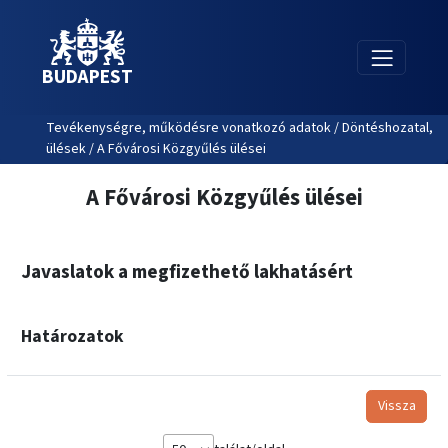
BUDAPEST
Tevékenységre, működésre vonatkozó adatok / Döntéshozatal,
ülések / A Fővárosi Közgyűlés ülései
A Fővárosi Közgyűlés ülései
Javaslatok a megfizethető lakhatásért
Határozatok
Vissza