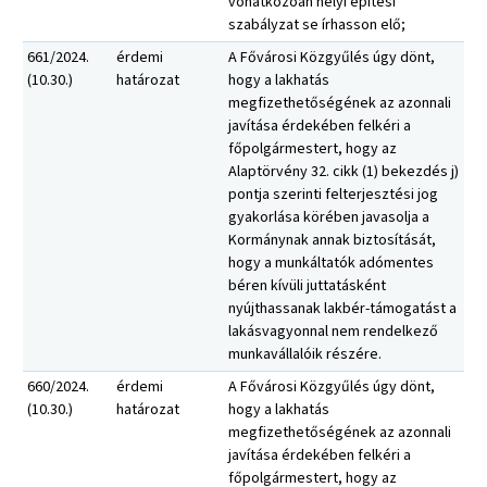
vonatkozóan helyi építési
szabályzat se írhasson elő;
661/2024.
érdemi
A Fővárosi Közgyűlés úgy dönt,
(10.30.)
határozat
hogy a lakhatás
megfizethetőségének az azonnali
javítása érdekében felkéri a
főpolgármestert, hogy az
Alaptörvény 32. cikk (1) bekezdés j)
pontja szerinti felterjesztési jog
gyakorlása körében javasolja a
Kormánynak annak biztosítását,
hogy a munkáltatók adómentes
béren kívüli juttatásként
nyújthassanak lakbér-támogatást a
lakásvagyonnal nem rendelkező
munkavállalóik részére.
660/2024.
érdemi
A Fővárosi Közgyűlés úgy dönt,
(10.30.)
határozat
hogy a lakhatás
megfizethetőségének az azonnali
javítása érdekében felkéri a
főpolgármestert, hogy az