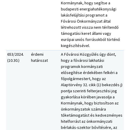
Kormánynak, hogy segítse a
budapesti energiahatékonysági
lakásfelújítási programot a
Fővárosi Önkormányzat által
létrehozott vissza nem térítendő
támogatási keret állami vagy
európai uniós forrásokból történő
kiegészítésével.
653/2024.
érdemi
A Fővárosi Közgyűlés úgy dönt,
(10.30.)
határozat
hogy a fővárosi lakhatási
programok kormányzati
elősegítése érdekében felkéri a
főpolgármestert, hogy az
Alaptörvény 32. cikk (1) bekezdés j)
pontja szerinti felterjesztési jog
gyakorlása körében javasolja a
Kormánynak, hogy biztosítson az
önkormányzatok számára
tőketámogatást és kedvezményes
hitelforrást az önkormányzati
bérlakás-szektor bővítésére, az