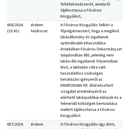
feltételrendszerét, amelyről
tájékoztassa a Fővárosi
Közgyűlést,
658/2024.
érdemi
A Fővárosi Közgyűlés felkéri a
(10.30.)
határozat
főpolgármestert, hogy a meglévő
lakásállomány és ingatlanok
optimálisabb kihasználása
érdekében Fővárosi Önkormányzat
tulajdonában álló, jelenleg nem
lakáscélú ingatlanok folyamatban
lévő, a lakhatási célra való
használathoz szükséges
beruházási igényeiről az
ENVIRODUNA Kft. által készített
vizsgálat eredményéről az
elérhető lakáspolitikai előnyök és a
felmerülő költségek bemutatása
mellett tájékoztassa a Fővárosi
Közgyűlést.
657/2024.
érdemi
A Fővárosi Közgyűlés úgy dönt,