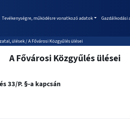
Tevékenységre, működésre vonatkozó adatok
Gazdálkodási 
al, ülések / A Fővárosi Közgyűlés ülései
A Fővárosi Közgyűlés ülései
 és 33/P. §-a kapcsán