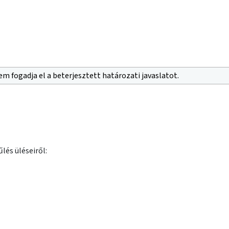
m fogadja el a beterjesztett határozati javaslatot.
lés üléseiről: