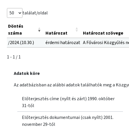
találat/oldal
Döntés
száma
Határozat
Határozat szövege
/2024.(10.30.)
érdemi határozat
A Fővárosi Közgyűlés ne
1 - 1 / 1
Adatok köre
Az adatbázisban az alábbi adatok találhatók meg a Közgyű
Előterjesztés címe (nyílt és zárt) 1990. október
31-től
Előterjesztés dokumentumai (csak nyílt) 2001.
november 29-től