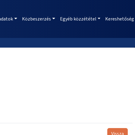
adatok
Közbeszerzés
Egyéb közzététel
Kereshetőség
Vissza