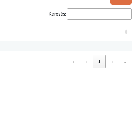
Keresés:
«
‹
1
›
»