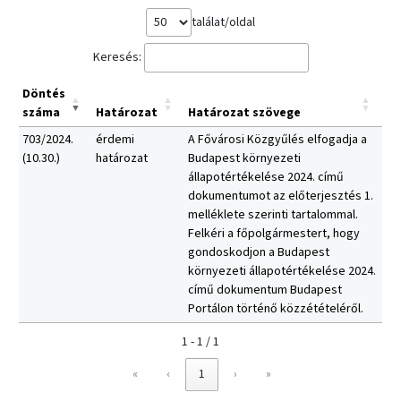
találat/oldal
Keresés:
Döntés
száma
Határozat
Határozat szövege
703/2024.
érdemi
A Fővárosi Közgyűlés elfogadja a
(10.30.)
határozat
Budapest környezeti
állapotértékelése 2024. című
dokumentumot az előterjesztés 1.
melléklete szerinti tartalommal.
Felkéri a főpolgármestert, hogy
gondoskodjon a Budapest
környezeti állapotértékelése 2024.
című dokumentum Budapest
Portálon történő közzétételéről.
1 - 1 / 1
«
‹
1
›
»