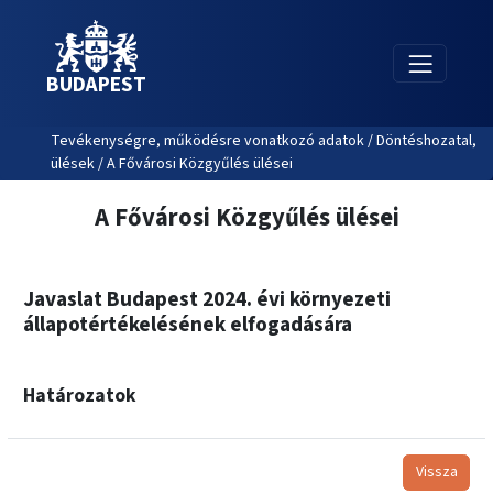
BUDAPEST
Tevékenységre, működésre vonatkozó adatok / Döntéshozatal,
ülések / A Fővárosi Közgyűlés ülései
A Fővárosi Közgyűlés ülései
Javaslat Budapest 2024. évi környezeti
állapotértékelésének elfogadására
Határozatok
Vissza