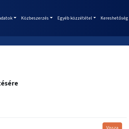
adatok
Közbeszerzés
Egyéb közzététel
Kereshetőség
tésére
Vissza