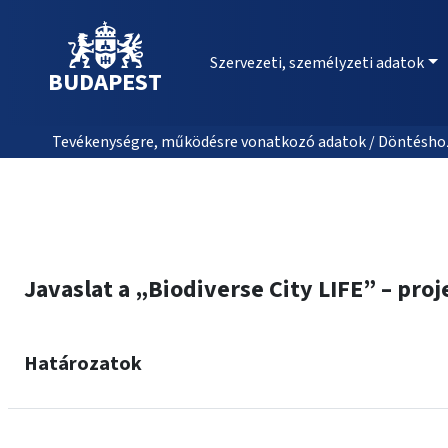
Szervezeti, személyzeti adatok
BUDAPEST
Tevékenységre, működésre vonatkozó adatok / Döntéshozat
Javaslat a „Biodiverse City LIFE” – pr
Határozatok