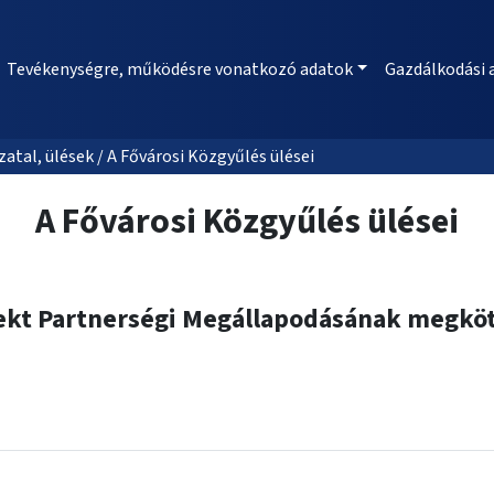
Tevékenységre, működésre vonatkozó adatok
Gazdálkodási 
al, ülések / A Fővárosi Közgyűlés ülései
A Fővárosi Közgyűlés ülései
ojekt Partnerségi Megállapodásának megkö