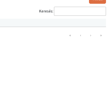
Keresés:
«
‹
›
»