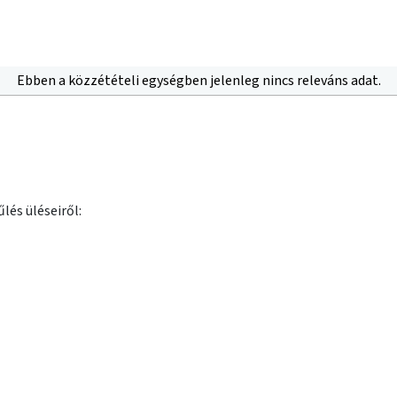
Ebben a közzétételi egységben jelenleg nincs releváns adat.
lés üléseiről: