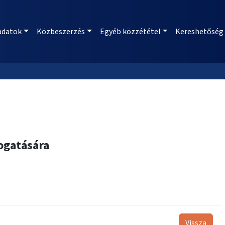
adatok
Közbeszerzés
Egyéb közzététel
Kereshetőség
ogatására
Vissza