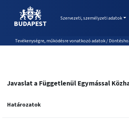
Szervezeti, személyzeti adatok
BUDAPEST
Tevékenységre, működésre vonatkozó adatok / Döntéshozat
Javaslat a Függetlenül Egymással Közh
Határozatok