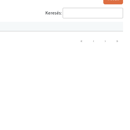
Keresés:
«
‹
›
»