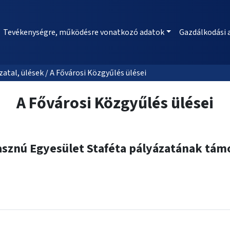
Tevékenységre, működésre vonatkozó adatok
Gazdálkodási 
al, ülések / A Fővárosi Közgyűlés ülései
A Fővárosi Közgyűlés ülései
asznú Egyesület Staféta pályázatának tám