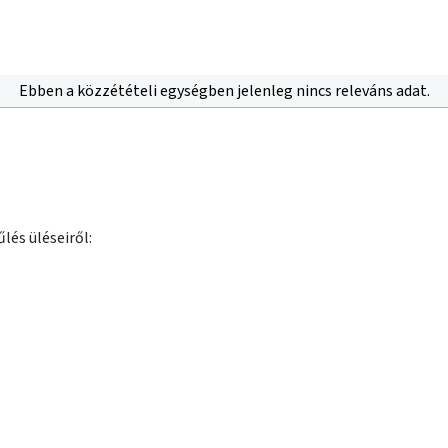
Ebben a közzétételi egységben jelenleg nincs releváns adat.
lés üléseiről: