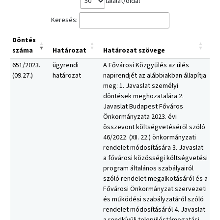
találat/oldal
Keresés:
Döntés
száma
Határozat
Határozat szövege
651/2023.
ügyrendi
A Fővárosi Közgyűlés az ülés
(09.27.)
határozat
napirendjét az alábbiakban állapítja
meg: 1. Javaslat személyi
döntések meghozatalára 2.
Javaslat Budapest Főváros
Önkormányzata 2023. évi
összevont költségvetéséről szóló
46/2022. (XII. 22.) önkormányzati
rendelet módosítására 3. Javaslat
a fővárosi közösségi költségvetési
program általános szabályairól
szóló rendelet megalkotásáról és a
Fővárosi Önkormányzat szervezeti
és működési szabályzatáról szóló
rendelet módosításáról 4. Javaslat