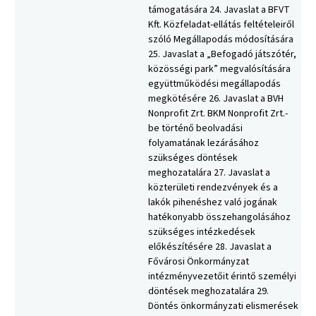
támogatására 24. Javaslat a BFVT
Kft. Közfeladat-ellátás feltételeiről
szóló Megállapodás módosítására
25. Javaslat a „Befogadó játszótér,
közösségi park” megvalósítására
együttműködési megállapodás
megkötésére 26. Javaslat a BVH
Nonprofit Zrt. BKM Nonprofit Zrt.-
be történő beolvadási
folyamatának lezárásához
szükséges döntések
meghozatalára 27. Javaslat a
közterületi rendezvények és a
lakók pihenéshez való jogának
hatékonyabb összehangolásához
szükséges intézkedések
előkészítésére 28. Javaslat a
Fővárosi Önkormányzat
intézményvezetőit érintő személyi
döntések meghozatalára 29.
Döntés önkormányzati elismerések