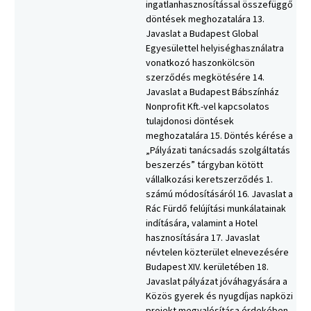
ingatlanhasznosítással összefüggő
döntések meghozatalára 13.
Javaslat a Budapest Global
Egyesülettel helyiséghasználatra
vonatkozó haszonkölcsön
szerződés megkötésére 14.
Javaslat a Budapest Bábszínház
Nonprofit Kft.-vel kapcsolatos
tulajdonosi döntések
meghozatalára 15. Döntés kérése a
„Pályázati tanácsadás szolgáltatás
beszerzés” tárgyban kötött
vállalkozási keretszerződés 1.
számú módosításáról 16. Javaslat a
Rác Fürdő felújítási munkálatainak
indítására, valamint a Hotel
hasznosítására 17. Javaslat
névtelen közterület elnevezésére
Budapest XIV. kerületében 18.
Javaslat pályázat jóváhagyására a
Közös gyerek és nyugdíjas napközi