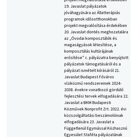
projekt megvalósítása érdekében
19. Javaslat pályázatok
jóváhagyására az Állatterápiás
programok idősotthonokban
projekt megvalósítása érdekében
20. Javaslat döntés meghozatalára
az „Óvodai komposztálók és
magaságyások létesítése, a
komposztálás kultúrájának
erősítése” c. pályázatra benyújtott
pályázatok támogatásáról és a
pályázat ismételt kiírásáról 21.
Javaslat Budapest Főváros
víziközmű rendszereinek 2024-
2038. évekre vonatkozó gördülő
fejlesztési tervek elfogadására 22.
Javaslat a BKM Budapesti
Közművek Nonprofit Zrt. 2022. évi
közszolgáltatási beszámolóinak
elfogadására 23. Javaslat a
Függetlenül Egymással Közhasznú
Egyesület Staféta pályázatának