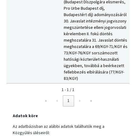
(Budapest Díszpolgára elismerés,
Pro Urbe Budapest díj,
Budapestért díj) adományozásáról
30. Javaslat intézményi jogviszony
megszüntetése elleni jogorvoslati
kérelemben II. fokú döntés
meghozatalára 31. Javaslat döntés
meghozatalára a 69/KGY-71/KGY és
73/KGY-76/KGY sorszámozott
hatósági közterület-használati
ügyekben, továbbá a beérkezett
fellebbezés elbírálására (77/KGY-
83/KGY)
1 - 1 / 1
«
‹
1
›
»
Adatok köre
Az adatbázisban az alábbi adatok találhatók meg a
Közgyűlés üléseiről: