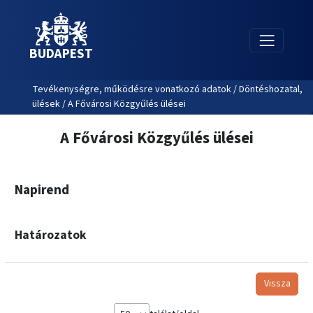
BUDAPEST
Tevékenységre, működésre vonatkozó adatok / Döntéshozatal,
ülések / A Fővárosi Közgyűlés ülései
A Fővárosi Közgyűlés ülései
Napirend
Határozatok
Vissza