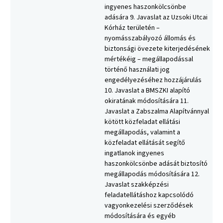
ingyenes haszonkölcsönbe
adására 9. Javaslat az Uzsoki Utcai
Kórház területén –
nyomásszabályozó állomás és
biztonsági övezete kiterjedésének
mértékéig – megállapodással
történő használati jog
engedélyezéséhez hozzájárulás
10. Javaslat a BMSZKI alapító
okiratának módosítására 11.
Javaslat a Zabszalma Alapítvánnyal
kötött közfeladat ellátási
megállapodás, valamint a
közfeladat ellátását segítő
ingatlanok ingyenes
haszonkölcsönbe adását biztosító
megállapodás módosítására 12.
Javaslat szakképzési
feladatellátáshoz kapcsolódó
vagyonkezelési szerződések
módosítására és egyéb