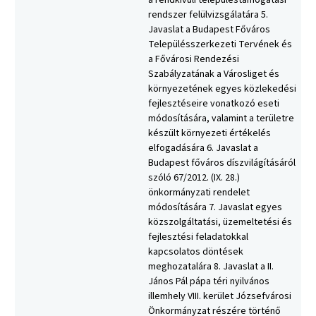
a rendkívüli településtámogatási
rendszer felülvizsgálatára 5.
Javaslat a Budapest Főváros
Településszerkezeti Tervének és
a Fővárosi Rendezési
Szabályzatának a Városliget és
környezetének egyes közlekedési
fejlesztéseire vonatkozó eseti
módosítására, valamint a területre
készült környezeti értékelés
elfogadására 6. Javaslat a
Budapest főváros díszvilágításáról
szóló 67/2012. (IX. 28.)
önkormányzati rendelet
módosítására 7. Javaslat egyes
közszolgáltatási, üzemeltetési és
fejlesztési feladatokkal
kapcsolatos döntések
meghozatalára 8. Javaslat a II.
János Pál pápa téri nyilvános
illemhely VIII. kerület Józsefvárosi
Önkormányzat részére történő