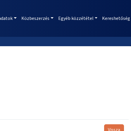
adatok
Közbeszerzés
Egyéb közzététel
Kereshetőség
Vissza