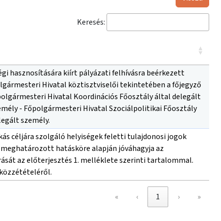
Keresés:
i hasznosítására kiírt pályázati felhívásra beérkezett
gármesteri Hivatal köztisztviselői tekintetében a főjegyző
olgármesteri Hivatal Koordinációs Főosztály által delegált
emély - Főpolgármesteri Hivatal Szociálpolitikai Főosztály
legált személy.
s céljára szolgáló helyiségek feletti tulajdonosi jogok
int meghatározott hatásköre alapján jóváhagyja az
ását az előterjesztés 1. melléklete szerinti tartalommal.
 közzétételéről.
«
‹
1
›
»