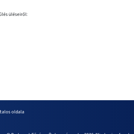
lés üléseiről:
alos oldala