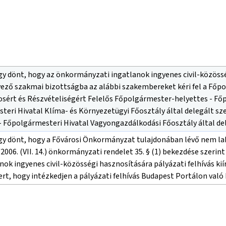
gy dönt, hogy az önkormányzati ingatlanok ingyenes civil-közösség
ző szakmai bizottságba az alábbi szakembereket kéri fel a Főpol
osért és Részvételiségért Felelős Főpolgármester-helyettes - Főp
teri Hivatal Klíma- és Környezetügyi Főosztály által delegált sz
 - Főpolgármesteri Hivatal Vagyongazdálkodási Főosztály által de
gy dönt, hogy a Fővárosi Önkormányzat tulajdonában lévő nem laká
2006. (VII. 14.) önkormányzati rendelet 35. § (1) bekezdése szer
k ingyenes civil-közösségi hasznosítására pályázati felhívás kiír
rt, hogy intézkedjen a pályázati felhívás Budapest Portálon való