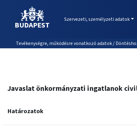
Szervezeti, személyzeti adatok
BUDAPEST
Tevékenységre, működésre vonatkozó adatok / Döntéshozat
Javaslat önkormányzati ingatlanok civil 
Határozatok