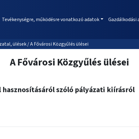
Tevékenységre, működésre vonatkozó adatok
Gazdálkodási 
al, ülések / A Fővárosi Közgyűlés ülései
A Fővárosi Közgyűlés ülései
hasznosításáról szóló pályázati kiírásról