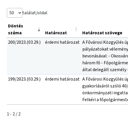
találat/oldal
Döntés
száma
Határozat
Határozat szövege
200/2023.(03.29.)
érdemi határozat
A Fővárosi Közgyűlés ú
pályázatokat véleménye
bevonásával: - Okosvár
három fő - Főpolgármes
által delegált személy
199/2023.(03.29.)
érdemi határozat
A Fővárosi Közgyűlés ú
gyakorlásáról szóló 40/
önkormányzati ingatlano
Felkéri a főpolgármeste
1 - 2 / 2