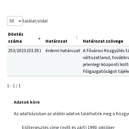
találat/oldal
Döntés
száma
Határozat
Határozat szövege
253/2023.(03.29.)
érdemi határozat
A Fővárosi Közgyűlés t
változatlanul, továbbr
jelenlegi központi köl
Főigazgatóságot tájék
1 - 1 / 1
Adatok köre
Az adatbázisban az alábbi adatok találhatók meg a Közgyű
Előterjesztés címe (nyílt és zárt) 1990. október