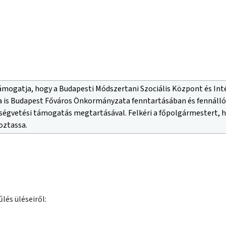
ámogatja, hogy a Budapesti Módszertani Szociális Központ és In
a is Budapest Főváros Önkormányzata fenntartásában és fennálló
tségvetési támogatás megtartásával. Felkéri a főpolgármestert, 
oztassa.
lés üléseiről: