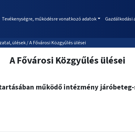
Tevékenységre, működésre vonatkozó adatok
Gazdálkodási 
al, ülések / A Fővárosi Közgyűlés ülései
A Fővárosi Közgyűlés ülései
tartásában működő intézmény járóbeteg-s