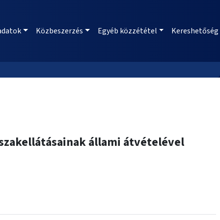
adatok
Közbeszerzés
Egyéb közzététel
Kereshetőség
zakellátásainak állami átvételével