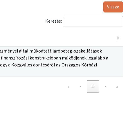
Vissza
Keresés:
tézményei által működtett járóbeteg-szakellátások
 finanszírozási konstrukcióban működjenek legalább a
hogy a Közgyűlés döntéséről az Országos Kórházi
«
‹
1
›
»