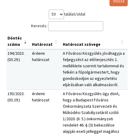
Vissza
találat/oldal
Keresés:
Döntés
száma
Határozat
Határozat szövege
194/2023.
érdemi
A Fővárosi Közgyűlés jóváhagyja a
(03.29.)
határozat
feljegyzést az előterjesztés 1.
melléklete szerinti tartalommal és
felkéri a főpolgármestert, hogy
gondoskodjon az egyeztetési
eljárásában való alkalmazásról.
193/2023.
érdemi
A Fővárosi Közgyűlés úgy dönt,
(03.29.)
határozat
hogy a Budapest Főváros
Önkormányzata Szervezeti és
Működési Szabályzatáról szóló
1/2020. (II. 5.) önkormányzati
rendelet 46. § (3) bekezdése
alapján eseti jelleggel magához