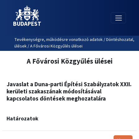
BUDAPEST
Tevékenységre, működésre vonatkozó adatok / Döntéshozatal,
ülések / A Fővárosi Közgyűlés ülései
A Fővárosi Közgyűlés ülései
Javaslat a Duna-parti Építési Szabályzatok XXII.
kerületi szakaszának módosításával
kapcsolatos döntések meghozatalára
Határozatok