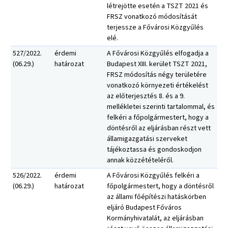
létrejötte esetén a TSZT 2021 és
FRSZ vonatkozó módosítását
terjessze a Fővárosi Közgyűlés
elé.
527/2022.
érdemi
A Fővárosi Közgyűlés elfogadja a
(06.29.)
határozat
Budapest XIII. kerület TSZT 2021,
FRSZ módosítás négy területére
vonatkozó környezeti értékelést
az előterjesztés 8. és a 9.
mellékletei szerinti tartalommal, és
felkéri a főpolgármestert, hogy a
döntésről az eljárásban részt vett
államigazgatási szerveket
tájékoztassa és gondoskodjon
annak közzétételéről.
526/2022.
érdemi
A Fővárosi Közgyűlés felkéri a
(06.29.)
határozat
főpolgármestert, hogy a döntésről
az állami főépítészi hatáskörben
eljáró Budapest Főváros
Kormányhivatalát, az eljárásban