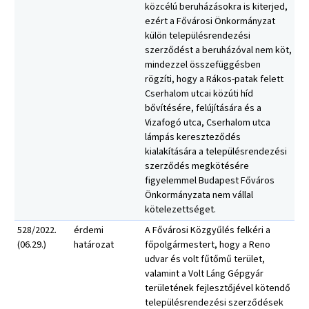
közcélú beruházásokra is kiterjed,
ezért a Fővárosi Önkormányzat
külön településrendezési
szerződést a beruházóval nem köt,
mindezzel összefüggésben
rögzíti, hogy a Rákos-patak felett
Cserhalom utcai közúti híd
bővítésére, felújítására és a
Vizafogó utca, Cserhalom utca
lámpás kereszteződés
kialakítására a településrendezési
szerződés megkötésére
figyelemmel Budapest Főváros
Önkormányzata nem vállal
kötelezettséget.
528/2022.
érdemi
A Fővárosi Közgyűlés felkéri a
(06.29.)
határozat
főpolgármestert, hogy a Reno
udvar és volt fűtőmű terület,
valamint a Volt Láng Gépgyár
területének fejlesztőjével kötendő
településrendezési szerződések