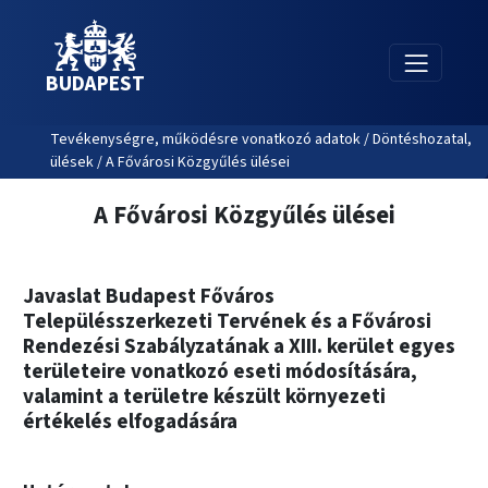
BUDAPEST
Tevékenységre, működésre vonatkozó adatok / Döntéshozatal,
ülések / A Fővárosi Közgyűlés ülései
A Fővárosi Közgyűlés ülései
Javaslat Budapest Főváros
Településszerkezeti Tervének és a Fővárosi
Rendezési Szabályzatának a XIII. kerület egyes
területeire vonatkozó eseti módosítására,
valamint a területre készült környezeti
értékelés elfogadására