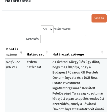
Határozatok
Vissza
találat/oldal
Keresés:
Döntés
száma
Határozat
Határozat szövege
529/2022.
érdemi
A Fővárosi Közgyűlés úgy dönt,
(06.29.)
határozat
hogy megállapítja, hogy a
Budapest Főváros XIII. Kerületi
Önkormányzata és a D&B Real
Estate Investment
Ingatlanforgalmazó Korlátolt
Felelősségű Társaság között már
létrejött olyan településrendezési
szerződés, amely a Fővárosi
Önkormányzat feladatkörét érintő