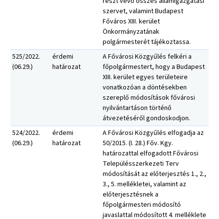
részt vevő összes államigazgatási
szervet, valamint Budapest
Főváros XIII. kerület
Önkormányzatának
polgármesterét tájékoztassa.
525/2022.
érdemi
A Fővárosi Közgyűlés felkéri a
(06.29.)
határozat
főpolgármestert, hogy a Budapest
XIII. kerület egyes területeire
vonatkozóan a döntésekben
szereplő módosítások fővárosi
nyilvántartáson történő
átvezetéséről gondoskodjon.
524/2022.
érdemi
A Fővárosi Közgyűlés elfogadja az
(06.29.)
határozat
50/2015. (I. 28.) Főv. Kgy.
határozattal elfogadott Fővárosi
Településszerkezeti Terv
módosítását az előterjesztés 1., 2.,
3., 5. mellékletei, valamint az
előterjesztésnek a
főpolgármesteri módosító
javaslattal módosított 4. melléklete