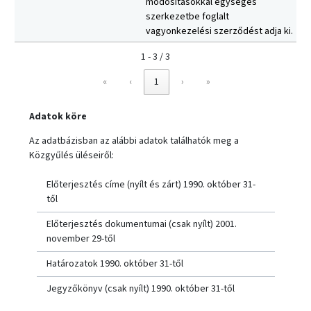
módosításokkal egységes
szerkezetbe foglalt
vagyonkezelési szerződést adja ki.
1 - 3 / 3
«
‹
1
›
»
Adatok köre
Az adatbázisban az alábbi adatok találhatók meg a
Közgyűlés üléseiről:
Előterjesztés címe (nyílt és zárt) 1990. október 31-
től
Előterjesztés dokumentumai (csak nyílt) 2001.
november 29-től
Határozatok 1990. október 31-től
Jegyzőkönyv (csak nyílt) 1990. október 31-től