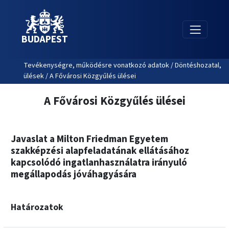
BUDAPEST
Tevékenységre, működésre vonatkozó adatok / Döntéshozatal,
ülések / A Fővárosi Közgyűlés ülései
A Fővárosi Közgyűlés ülései
Javaslat a Milton Friedman Egyetem
szakképzési alapfeladatának ellátásához
kapcsolódó ingatlanhasználatra irányuló
megállapodás jóváhagyására
Határozatok