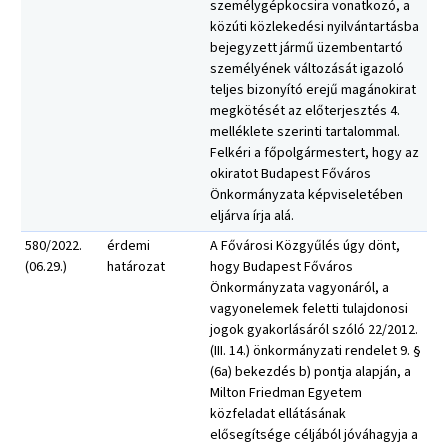
személygépkocsira vonatkozó, a
közúti közlekedési nyilvántartásba
bejegyzett jármű üzembentartó
személyének változását igazoló
teljes bizonyító erejű magánokirat
megkötését az előterjesztés 4.
melléklete szerinti tartalommal.
Felkéri a főpolgármestert, hogy az
okiratot Budapest Főváros
Önkormányzata képviseletében
eljárva írja alá.
580/2022.
érdemi
A Fővárosi Közgyűlés úgy dönt,
(06.29.)
határozat
hogy Budapest Főváros
Önkormányzata vagyonáról, a
vagyonelemek feletti tulajdonosi
jogok gyakorlásáról szóló 22/2012.
(III. 14.) önkormányzati rendelet 9. §
(6a) bekezdés b) pontja alapján, a
Milton Friedman Egyetem
közfeladat ellátásának
elősegítsége céljából jóváhagyja a