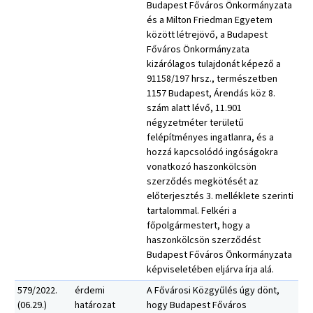
Budapest Főváros Önkormányzata
és a Milton Friedman Egyetem
között létrejövő, a Budapest
Főváros Önkormányzata
kizárólagos tulajdonát képező a
91158/197 hrsz., természetben
1157 Budapest, Árendás köz 8.
szám alatt lévő, 11.901
négyzetméter területű
felépítményes ingatlanra, és a
hozzá kapcsolódó ingóságokra
vonatkozó haszonkölcsön
szerződés megkötését az
előterjesztés 3. melléklete szerinti
tartalommal. Felkéri a
főpolgármestert, hogy a
haszonkölcsön szerződést
Budapest Főváros Önkormányzata
képviseletében eljárva írja alá.
579/2022.
érdemi
A Fővárosi Közgyűlés úgy dönt,
(06.29.)
határozat
hogy Budapest Főváros