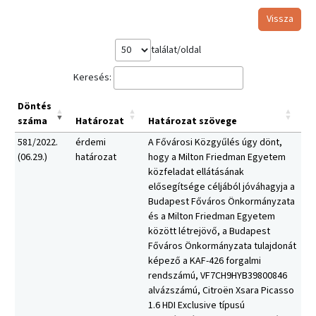
Vissza
találat/oldal
Keresés:
Döntés
száma
Határozat
Határozat szövege
581/2022.
érdemi
A Fővárosi Közgyűlés úgy dönt,
(06.29.)
határozat
hogy a Milton Friedman Egyetem
közfeladat ellátásának
elősegítsége céljából jóváhagyja a
Budapest Főváros Önkormányzata
és a Milton Friedman Egyetem
között létrejövő, a Budapest
Főváros Önkormányzata tulajdonát
képező a KAF-426 forgalmi
rendszámú, VF7CH9HYB39800846
alvázszámú, Citroën Xsara Picasso
1.6 HDI Exclusive típusú