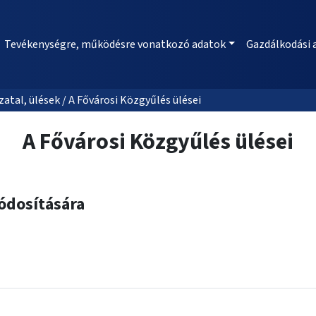
Tevékenységre, működésre vonatkozó adatok
Gazdálkodási 
al, ülések / A Fővárosi Közgyűlés ülései
A Fővárosi Közgyűlés ülései
ódosítására