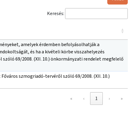
Keresés:
ülményeket, amelyek érdemben befolyásolhatják a
dokoltságát, és ha a kivételi körbe visszahelyezés
zóló 69/2008. (XII. 10.) önkormányzati rendelet megfelelő
Főváros szmogriadó-tervéről szóló 69/2008. (XII. 10.)
«
‹
1
›
»