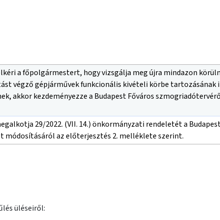
elkéri a főpolgármestert, hogy vizsgálja meg újra mindazon kör
ást végző gépjárművek funkcionális kivételi körbe tartozásának in
k, akkor kezdeményezze a Budapest Főváros szmogriadótervéről s
galkotja 29/2022. (VII. 14.) önkormányzati rendeletét a Budapest 
 módosításáról az előterjesztés 2. melléklete szerint.
lés üléseiről: