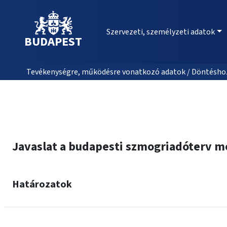
Szervezeti, személyzeti adatok
BUDAPEST
Tevékenységre, működésre vonatkozó adatok / Döntéshozat
Javaslat a budapesti szmogriadóterv m
Határozatok