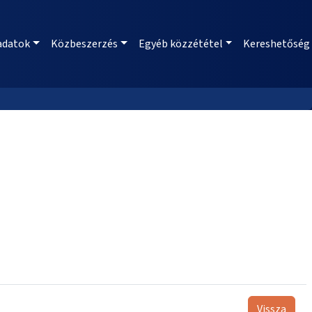
adatok
Közbeszerzés
Egyéb közzététel
Kereshetőség
Vissza