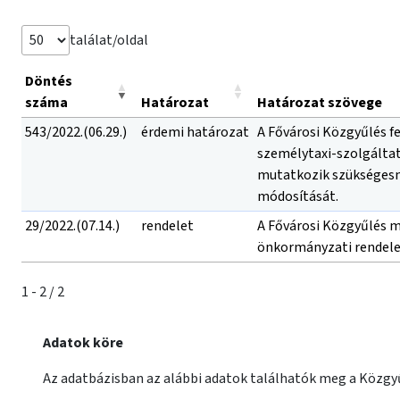
találat/oldal
Döntés
száma
Határozat
Határozat szövege
543/2022.(06.29.)
érdemi határozat
A Fővárosi Közgyűlés f
személytaxi-szolgáltat
mutatkozik szükségesne
módosítását.
29/2022.(07.14.)
rendelet
A Fővárosi Közgyűlés me
önkormányzati rendelet
1 - 2 / 2
Adatok köre
Az adatbázisban az alábbi adatok találhatók meg a Közgyű