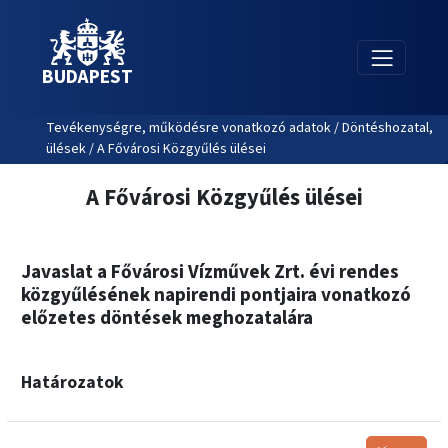
BUDAPEST
Tevékenységre, működésre vonatkozó adatok / Döntéshozatal,
ülések / A Fővárosi Közgyűlés ülései
A Fővárosi Közgyűlés ülései
Javaslat a Fővárosi Vízművek Zrt. évi rendes
közgyűlésének napirendi pontjaira vonatkozó
előzetes döntések meghozatalára
Határozatok