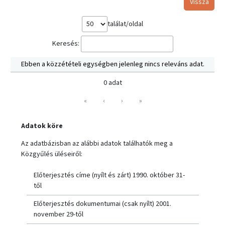
Vissza
találat/oldal
Keresés:
Ebben a közzétételi egységben jelenleg nincs releváns adat.
0 adat
«
‹
›
»
Adatok köre
Az adatbázisban az alábbi adatok találhatók meg a
Közgyűlés üléseiről:
Előterjesztés címe (nyílt és zárt) 1990. október 31-
től
Előterjesztés dokumentumai (csak nyílt) 2001.
november 29-től