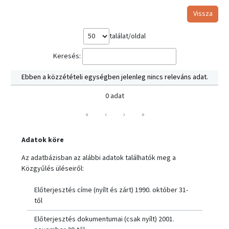
Vissza
találat/oldal
Keresés:
Ebben a közzétételi egységben jelenleg nincs releváns adat.
0 adat
«
‹
›
»
Adatok köre
Az adatbázisban az alábbi adatok találhatók meg a
Közgyűlés üléseiről:
Előterjesztés címe (nyílt és zárt) 1990. október 31-
től
Előterjesztés dokumentumai (csak nyílt) 2001.