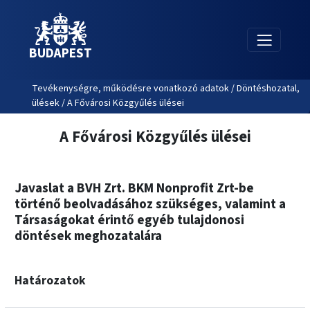
BUDAPEST
Tevékenységre, működésre vonatkozó adatok / Döntéshozatal,
ülések / A Fővárosi Közgyűlés ülései
A Fővárosi Közgyűlés ülései
Javaslat a BVH Zrt. BKM Nonprofit Zrt-be
történő beolvadásához szükséges, valamint a
Társaságokat érintő egyéb tulajdonosi
döntések meghozatalára
Határozatok