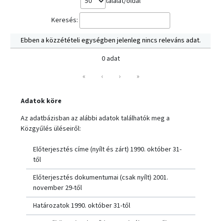
találat/oldal
Keresés:
Ebben a közzétételi egységben jelenleg nincs releváns adat.
0 adat
«
‹
›
»
Adatok köre
Az adatbázisban az alábbi adatok találhatók meg a
Közgyűlés üléseiről:
Előterjesztés címe (nyílt és zárt) 1990. október 31-
től
Előterjesztés dokumentumai (csak nyílt) 2001.
november 29-től
Határozatok 1990. október 31-től