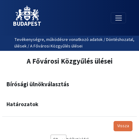
BUDAPEST
Tevékenységre, működésre vonatkozó adatok / Döntéshozatal,
ülések / A Fővárosi Közgyűlés ülései
A Fővárosi Közgyűlés ülései
Bírósági ülnökválasztás
Határozatok
Vissza