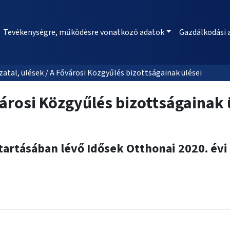
Tevékenységre, működésre vonatkozó adatok
Gazdálkodási 
al, ülések / A Fővárosi Közgyűlés bizottságainak ülései
árosi Közgyűlés bizottságainak 
tartásában lévő Idősek Otthonai 2020. év