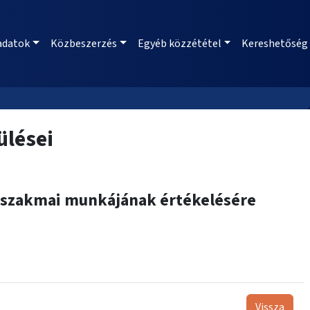
adatok
Közbeszerzés
Egyéb közzététel
Kereshetőség
ülései
i szakmai munkájának értékelésére
Vissza