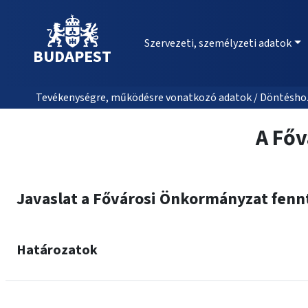
Szervezeti, személyzeti adatok
BUDAPEST
Tevékenységre, működésre vonatkozó adatok / Döntéshozat
A Főv
Javaslat a Fővárosi Önkormányzat fenn
Határozatok