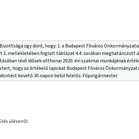
Bizottsága úgy dönt, hogy: 1. a Budapest Főváros Önkormányzata Sz
 1. mellékletében foglalt táblázat 4.4. sorában meghatározott á
sában lévő idősek otthonai 2020. évi szakmai munkájának értékel
estert, hogy az értékelő lapokat Budapest Főváros Önkormányzata 
: döntést követő 30 napon belül felelős: Főpolgármester
lés üléseiről: