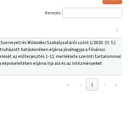
Keresés:
ervezeti és Működési Szabályzatáról szóló 1/2020. (II. 5.)
truházott hatáskörében eljárva jóváhagyja a Fővárosi
ését az előterjesztés 1-11. melléklete szerinti tartalommal
képviseletében eljárva írja alá és az intézményeket
«
‹
1
›
»