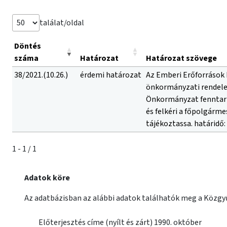
találat/oldal
Döntés
száma
Határozat
Határozat szövege
38/2021.(10.26.)
érdemi határozat
Az Emberi Erőforrások 
önkormányzati rendelet
Önkormányzat fenntartá
és felkéri a főpolgárm
tájékoztassa. határidő
1 - 1 / 1
Adatok köre
Az adatbázisban az alábbi adatok találhatók meg a Közgyű
Előterjesztés címe (nyílt és zárt) 1990. október